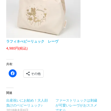
ラフィネべビーリュック レーヴ
4,980円
(税込)
共有:
Facebook
その他
で
共
有
す
る
に
関連
は
ク
出産祝いにお勧め！大人顔
ファーストリュックは刺繍
リ
ッ
負けのベビーリュック♪
が可愛いレーヴがおススメ
ク
2018年8月6日
です☆