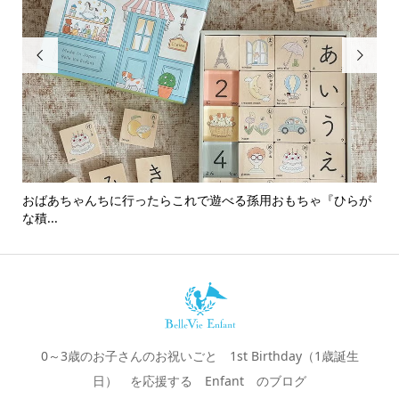


おばあちゃんちに行ったらこれで遊べる孫用おもちゃ『ひらが
男
な積...
0～3歳のお子さんのお祝いごと 1st Birthday（1歳誕生
日） を応援する Enfant のブログ