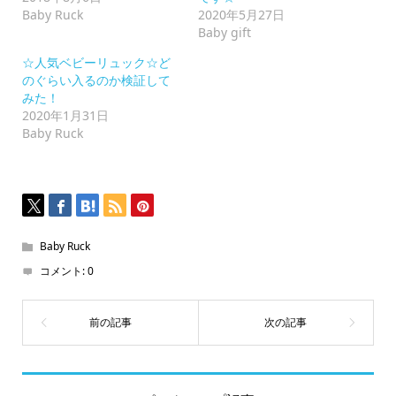
し
て
Baby Ruck
2020年5月27日
く
Baby gift
だ
さ
い
☆人気ベビーリュック☆ど
(新
のぐらい入るのか検証して
し
い
みた！
ウ
2020年1月31日
ィ
ン
Baby Ruck
ド
ウ
で
開
き
ま
す)
Baby Ruck
コメント:
0