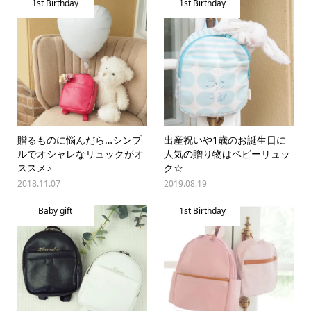
1st Birthday
1st Birthday
贈るものに悩んだら…シンプ
出産祝いや1歳のお誕生日に
ルでオシャレなリュックがオ
人気の贈り物はベビーリュッ
ススメ♪
ク☆
2018.11.07
2019.08.19
Baby gift
1st Birthday