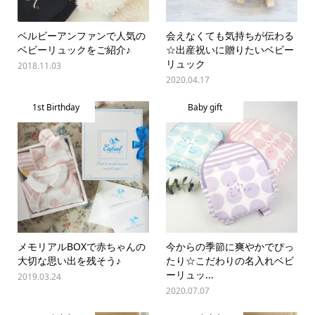
ベルビーアンファンで人気の
会えなくても気持ちが伝わる
ベビーリュックをご紹介♪
☆出産祝いに贈りたいベビー
リュック
2018.11.03
2020.04.17
1st Birthday
Baby gift
メモリアルBOXで赤ちゃんの
今からの季節に爽やかでぴっ
大切な思い出を残そう♪
たり☆こだわりの名入れベビ
ーリュッ...
2019.03.24
2020.07.07