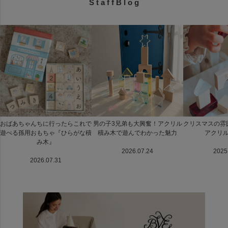
S t a f f B l o g
おばあちゃんちに行ったらこれで
男の子3兄弟も大興奮！アクリル
クリスマスの雰
遊べる孫用おもちゃ『ひらがな積
積み木で遊んでわかった魅力
アクリ
み木』
2026.07.24
2025
2026.07.31