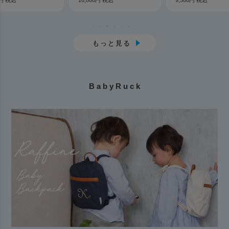
もっと見る
B a b y R u c k