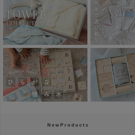
N e w P r o d u c t s