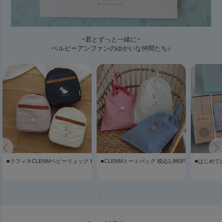
~君とずっと一緒に~
ベルビーアンファンのゆかいな仲間たち♪
きの積み木(日本製) 税込 11,000円(送料無料)
■ラフィネCLENMベビーリュック 税込7,500円
■CLENMトートバッグ 税込1,980円
■はじめて