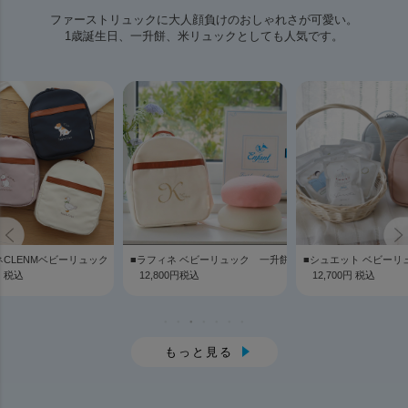
ファーストリュックに大人顔負けのおしゃれさが可愛い。
1歳誕生日、一升餅、米リュックとしても人気です。
ネCLENMベビーリュック
■ラフィネ ベビーリュック 一升餅セット
■シュエット ベビーリ
円 税込
12,800円税込
12,700円 税込
もっと見る