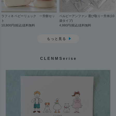
ラフィネ ベビーリュック 一升餅セッ
ベルビーアンファン 選び取り一升米(10
ト
袋タイプ)
10,800円(税込)送料無料
4,980円(税込)送料無料
もっと見る
C L E N M S e r i s e