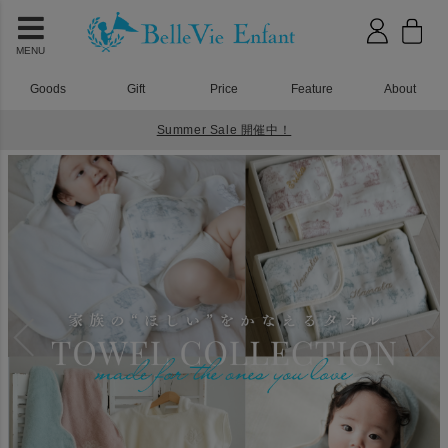
MENU
Goods
Gift
Price
Feature
About
Summer Sale 開催中！