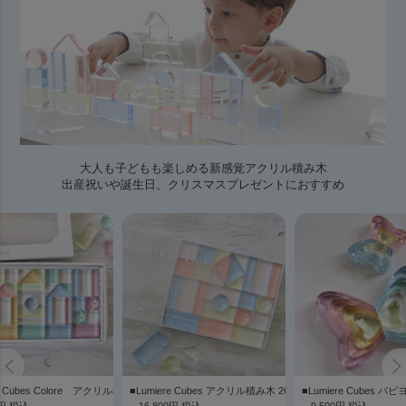
大人も子どもも楽しめる新感覚アクリル積み木
出産祝いや誕生日、クリスマスプレゼントにおすすめ
木26ピース
re Cubes Colore アクリル積み木 43ピース
■Lumiere Cubes アクリル積み木 26ピース
■Lumiere Cubes パピ
0円 税込
16,800円 税込
9,500円 税込