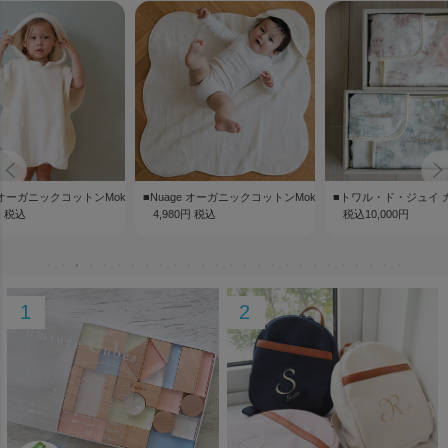
e オーガニックコットンMokuMoku バスポンチョ
■Nuage オーガニックコットンMokuMoku フード付きバスタ
■トワル・ド・ジュイ 
円 税込
4,980円 税込
税込10,000円