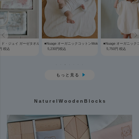
タオル
・ド・ジュイ ガーゼタオル3点セット
■Nuage オーガニックコットンMokuMoku フード付きバスタ
■Nuage オーガニック
0円 税込
5,230円税込
5,750円 税込
もっと見る
N a t u r e l W o o d e n B l o c k s