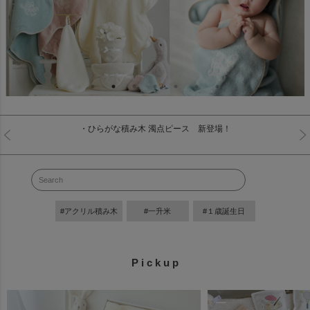
・ひらがな積み木 濁点ピース 新登場！
#アクリル積み木
#一升米
#１歳誕生日
P i c k u p