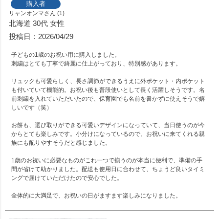
購入者
リャンオンマ
1
北海道
30代
女性
投稿日
2026/04/29
子どもの1歳のお祝い用に購入しました。

刺繍はとても丁寧で綺麗に仕上がっており、特別感があります。

リュックも可愛らしく、長さ調節ができるうえに外ポケット・内ポケット
も付いていて機能的。お祝い後も普段使いとして長く活躍しそうです。名
前刺繍を入れていただいたので、保育園でも名前を書かずに使えそうで嬉
しいです（笑）

お餅も、選び取りができる可愛いデザインになっていて、当日使うのが今
からとても楽しみです。小分けになっているので、お祝いに来てくれる親
族にも配りやすそうだと感じました。

1歳のお祝いに必要なものがこれ一つで揃うのが本当に便利で、準備の手
間が省けて助かりました。配送も使用日に合わせて、ちょうど良いタイミ
ングで届けていただけたので安心でした。

全体的に大満足で、お祝いの日がますます楽しみになりました。