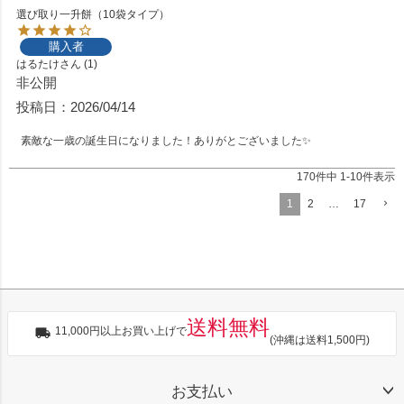
選び取り一升餅（10袋タイプ）
購入者
はるたけ
1
非公開
投稿日
2026/04/14
素敵な一歳の誕生日になりました！ありがとございました✨
170
件中
1
-
10
件表示
1
2
…
17
送料無料
11,000円以上お買い上げで
(沖縄は送料1,500円)
お支払い