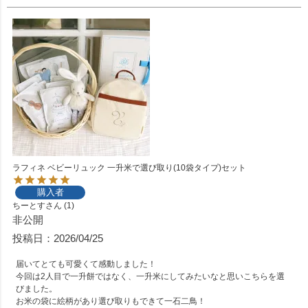
ラフィネ ベビーリュック 一升米で選び取り(10袋タイプ)セット
購入者
ちーとす
1
非公開
投稿日
2026/04/25
届いてとても可愛くて感動しました！

今回は2人目で一升餅ではなく、一升米にしてみたいなと思いこちらを選
びました。

お米の袋に絵柄があり選び取りもできて一石二鳥！
