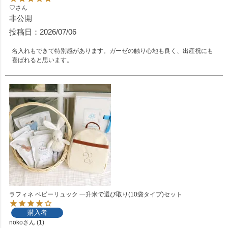
♡
非公開
投稿日
2026/07/06
名入れもできて特別感があります。ガーゼの触り心地も良く、出産祝にも
喜ばれると思います。
ラフィネ ベビーリュック 一升米で選び取り(10袋タイプ)セット
購入者
noko
1