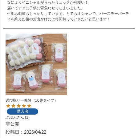
なによりイニシャルが入ったリュックが可愛い！

届いてすぐに子供に背負わせてしまいました。

生地も刺繍もしっかりしています。とてもオシャレで、バースデーパーテ
ィを終えた後のお出かけには毎回持っていきたいと思います！
選び取り一升餅（10袋タイプ）
購入者
ぷぷぷ
1
非公開
投稿日
2026/04/22