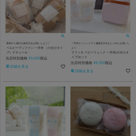
一升米とリュックで１歳誕生日をおしゃれにお祝いし
最高の１歳のお誕生日をお祝いしよう！
ベルビーアンファン 一升米 （小分けタイ
よう
ラフィネ ベビーリュック 一升米(小分けタ
プ）ナチュール
イプ)セット
当店特別価格
¥
3,400
税込
当店特別価格
¥
9,350
税込
詳細を見る
詳細を見る