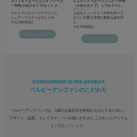
ラフィネ ベビーリュック フィーユ
シュエット ベビーリュック 一升米
一升米(小分けタイプ)セット ナチ
（小分けタイプ） トワルドジュイ
ュール
アニマルセット
ナチュラルなリーフデザインと
上品なリュックと一升米を並べて
ニュアンスカラーがおしゃれ
さらに可愛さ倍増の素敵な誕生日
￥11,000(税込)
に
￥9,750(税込)
商品を見る
商品を見る
Commitment to the product
ベルビーアンファンのこだわり
ベルビーアンファンでは、1歳のお誕生日を特別なものとするために、
デザイン・品質、そしてママ・パパの使いやすさに
こだわったアイテム
をご用意しています。