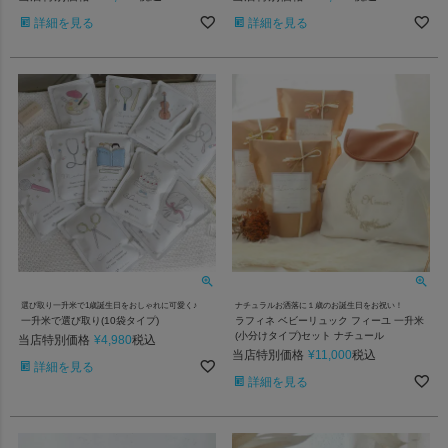
詳細を見る
詳細を見る
選び取り一升米で1歳誕生日をおしゃれに可愛く♪
ナチュラルお洒落に１歳のお誕生日をお祝い！
一升米で選び取り(10袋タイプ)
ラフィネ ベビーリュック フィーユ 一升米
(小分けタイプ)セット ナチュール
当店特別価格
¥
4,980
税込
当店特別価格
¥
11,000
税込
詳細を見る
詳細を見る