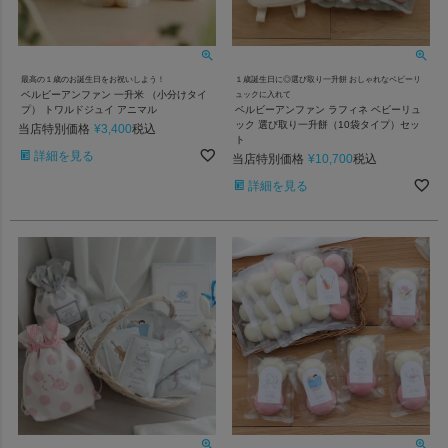
最高の１歳のお誕生日をお祝いしよう！
１歳誕生日に◎選び取り一升餅 おしゃれなベビーリ
ベルビーアンファン 一升米 （小分けタイ
ュックに入れて
プ） トワルドジュイ アニマル
ベルビーアンファン ラフィネ ベビーリュ
ック 選び取り一升餅（10袋タイプ）セッ
当店特別価格
¥
3,400
税込
ト
詳細を見る
当店特別価格
¥
10,700
税込
詳細を見る