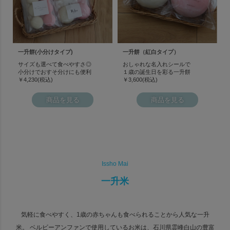
一升餅(小分けタイプ)
一升餅（紅白タイプ）
サイズも選べて食べやすさ◎
おしゃれな名入れシールで
小分けでおすそ分けにも便利
１歳の誕生日を彩る一升餅
￥4,230(税込)
￥3,600(税込)
商品を見る
商品を見る
Issho Mai
一升米
気軽に食べやすく、1歳の赤ちゃんも食べられることから人気な一升
米。
ベルビーアンファンで使用しているお米は、
石川県霊峰白山の豊富