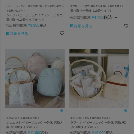
ベビーリュックと一升米で選び取りで１歳のお誕生日
選び取り一升餅で1歳誕生日をおしゃれに可愛く♪
選び取り一升餅（10袋タイプ）
をお祝いしよう！
シェリ ベビーリュック ミニョン 一升米で
税込
当店特別価格
¥
4,750
〜
選び取り(10袋タイプ)セット
当店特別価格
¥
9,980
税込
詳細を見る
詳細を見る
上品かわいい１歳のお誕生日を！
楽しくおしゃれな１歳のお誕生日を！
シュエット ベビーリュック 一升米で選び
ラフィネ ベビーリュック 一升米で選び取
取り(10袋タイプ)セット
り(10袋タイプ)セット
当店特別価格
¥
11,000
当店特別価格
¥
10,000
税込
税込