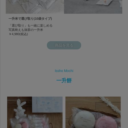
一升米で選び取り(10袋タイプ)
「選び取り」も一緒に楽しめる
写真映えも抜群の一升米
￥4,980(税込)
商品を見る
Issho Mochi
一升餅