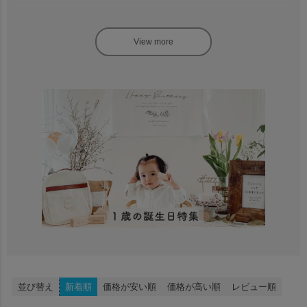
名入れができておしゃれなデザイン
シンプルで上品なデザインは、どの年代の方もおしゃれ！と満足してい
ただけます。
どのアイテムもお名前を入れることができ、記念撮影にもぴったりです
よ。
選べるサイズで小分けも便利
お餅はサイズが選べるようになっており、大きな2つのお餅と、10袋に
分かれた小分けタイプがございます。
お米は1袋タイプ、小分け3袋タイプ、選び取りが可能な10袋タイプをご
用意しています。
おじいちゃんおばあちゃんにおすそ分けする場合でも、小分けの手間い
らずなのが、うれしいですよね。
選び取りもできるパッケージ
お餅もお米も小分け10袋タイプは、選び取りイラストのデザインがある
並び替え
新着順
価格が安い順
価格が高い順
レビュー順
ので、これ一つで一升餅も選び取りも楽しむことができます。