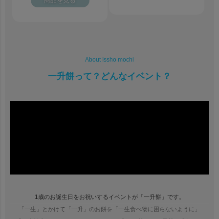
商品を見る
About Issho mochi
一升餅って？どんなイベント？
1歳のお誕生日をお祝いするイベントが「一升餅」です。
「一生」とかけて「一升」のお餅を「一生食べ物に困らないように」