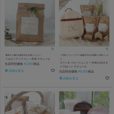
最高の１歳のお誕生日をお祝いしよう！
一升米とリュックで１歳誕生日をお洒落にお祝いしよ
ベルビーアンファン 一升米 ナチュール
う
ラフィネ ベビーリュック 一升米(小分けタ
当店特別価格
¥
2,550
税込
イプ)セット ナチュール
詳細を見る
当店特別価格
¥
9,350
税込
詳細を見る