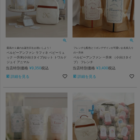
最高の１歳のお誕生日をお祝いしよう！
フレンチな配色とリボンデザインが可愛いお名前入り
ベルビーアンファン ラフィネ ベビーリュ
の一升米
ック 一升米(小分けタイプ)セット トワルド
ベルビーアンファン 一升米 （小分けタイ
ジュイ アニマル
プ） フレンチ
当店特別価格
¥
9,350
当店特別価格
¥
3,400
税込
税込
詳細を見る
詳細を見る