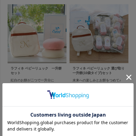
ラフィネ ベビーリュック 一升餅
ラフィネ ベビーリュック 選び取り
セット
一升餅(10袋タイプ)セット
紅白のお餅が二つで一升分に
未来への楽しみとお餅をつめて♪
一升餅と名入れリュックセット
お餅は配りやすい小分けタイプ
￥9,500(税込)
￥10,700(税込)
商品を見る
商品を見る