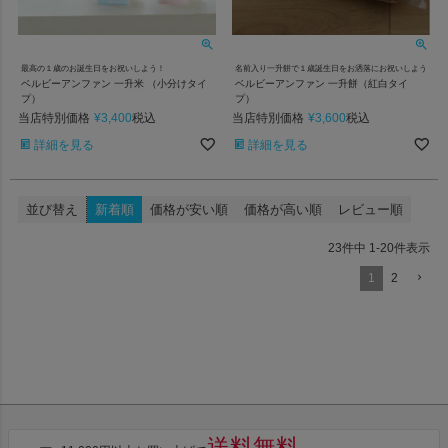
最高の１歳のお誕生日をお祝いしよう！
名前入り一升餅で１歳誕生日をお洒落にお祝いしよう
ベルビーアンファン 一升米 （小分けタイ
ベルビーアンファン 一升餅（紅白タイ
プ）
プ）
当店特別価格
¥
3,400
当店特別価格
¥
3,600
税込
税込
詳細を見る
詳細を見る
並び替え
新着順
価格が安い順
価格が高い順
レビュー順
23
件中
1
-
20
件表示
1
2
送料無料