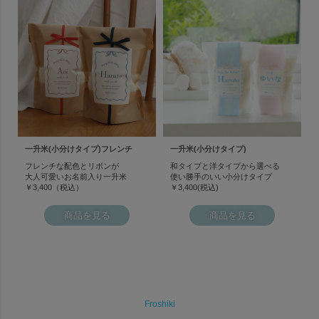
一升米(小分けタイプ)フレンチ
一升米(小分けタイプ)
フレンチな配色とリボンが
和タイプと洋タイプから選べる
大人可愛いお名前入り一升米
使い勝手のいい小分けタイプ
￥3,400（税込）
￥3,400(税込)
商品を見る
商品を見る
Froshiki