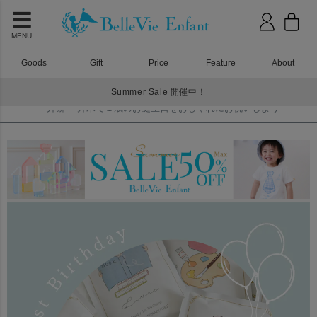
MENU
Goods
Gift
Price
Feature
About
Summer Sale 開催中！
HOME
一升餅 一升米で１歳のお誕生日をおしゃれにお祝いしよう
一升餅 一升米で１歳のお誕生日をおしゃれにお祝いしよう