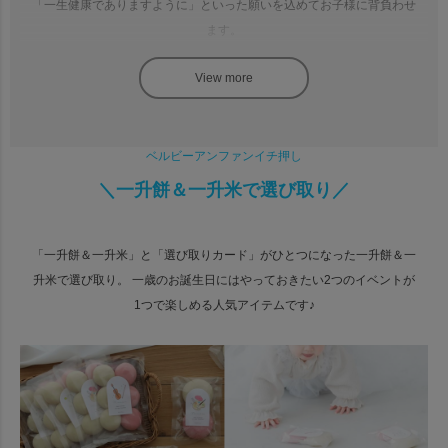
「一生健康でありますように」といった願いを込めてお子様に背負わせ
ます。
一升餅の重さは約2㎏、1歳のお子様にとってはかなりの重さに。
立てなくても、嫌がって泣いたり、転んだりしてもOK。
ベルビーアンファンイチ押し
地域差はありますが、なんでも縁起よしとされています。
＼一升餅＆一升米で選び取り／
立った場合：将来身を立てることができる
立てない場合：家を継いでくれる
「一升餅＆一升米」と「選び取りカード」がひとつになった一升餅＆一
転んだ場合：厄が落ちた
升米で選び取り。 一歳のお誕生日にはやっておきたい2つのイベントが
1つで楽しめる人気アイテムです♪
「一升餅」で必要なものは、
①一升のお餅もしくはお米 ②背負うためのアイテム の2つ。
①一升のお餅もしくはお米
伝統的にはお餅ですが、最近ではお米やパンなどで代用することも多く
なっています。
ベルビーアンファンでは紅白のお餅はもちろん、手軽で食べやすく、保