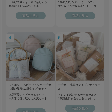
「選び取り」も一緒に楽しめる
1歳の人気イベントが一つで♪
写真映えも抜群の一升米
選び取りもできる小分け一升餅
商品を見る
商品を見る
4
5
シュエット ベビーリュック 一升米
一升米 （小分けタイプ）ナチュー
で選び取り(10袋タイプ)セット
ル
上品可愛いベビーリュックと
トレンド感のあるナチュラルさ
一升米で選び取りの人気セット
1歳誕生日をもっとおしゃれに
商品を見る