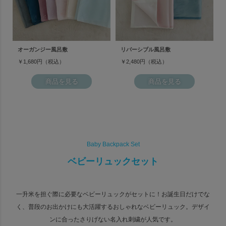
オーガンジー風呂敷
リバーシブル風呂敷
￥1,680円（税込）
￥2,480円（税込）
商品を見る
商品を見る
Baby Backpack Set
ベビーリュックセット
一升米を担ぐ際に必要なベビーリュックがセットに！
お誕生日だけでな
く、普段のお出かけにも大活躍するおしゃれなベビーリュック。
デザイ
ンに合ったさりげない名入れ刺繍が人気です。