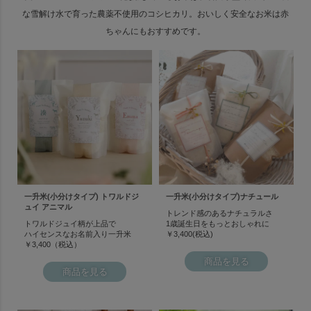
な雪解け水で育った農薬不使用のコシヒカリ。
おいしく安全なお米は赤
ちゃんにもおすすめです。
一升米(小分けタイプ) トワルドジ
一升米(小分けタイプ)ナチュール
ュイ アニマル
トレンド感のあるナチュラルさ
トワルドジュイ柄が上品で
1歳誕生日をもっとおしゃれに
ハイセンスなお名前入り一升米
￥3,400(税込)
￥3,400（税込）
商品を見る
商品を見る