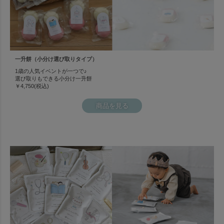
存しやすいお米も人気です。
②背負うためのアイテム
伝統的に行うなら風呂敷がおすすめ。
アンファンのオーガンジー風呂敷なら、伝統もおしゃれさもばっちりで
一升餅（小分け選び取りタイプ）
すよ。
1歳の人気イベントが一つで♪
また、背負わせやすいベビーリュックも人気です。
選び取りもできる小分け一升餅
￥4,750(税込)
1歳のお誕生日プレゼントを兼ねてリュックにする場合も多いようで
す。
商品を見る
一生の思い出になるので、ぜひ記念撮影をしながら、
家族みんなでわいわい楽しく「一升餅」を行って、お子様の１歳のお誕
生日をお祝いしましょう！