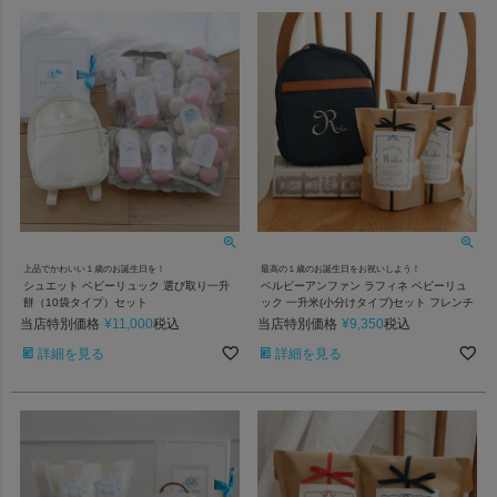
上品でかわいい１歳のお誕生日を！
最高の１歳のお誕生日をお祝いしよう！
シュエット ベビーリュック 選び取り一升
ベルビーアンファン ラフィネ ベビーリュ
餅（10袋タイプ）セット
ック 一升米(小分けタイプ)セット フレンチ
当店特別価格
¥
11,000
当店特別価格
¥
9,350
税込
税込
詳細を見る
詳細を見る