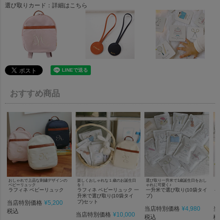
選び取りカード：詳細はこちら
おすすめ商品
おしゃれで上品な刺繍デザインの
楽しくおしゃれな１歳のお誕生日
選び取り一升米で1歳誕生日をおし
１
ベビーリュック
を！
ゃれに可愛く♪
リ
ラフィネ ベビーリュック
ラフィネ ベビーリュック 一
一升米で選び取り(10袋タイ
ベ
升米で選び取り(10袋タイ
プ)
り
プ)セット
当店特別価格
¥
5,200
当店特別価格
¥
4,980
当
税込
当店特別価格
¥
10,000
税込
税