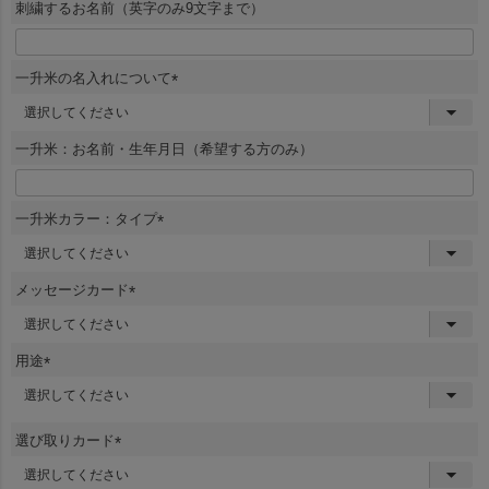
須
刺繍するお名前（英字のみ9文字まで）
)
一升米の名入れについて
(
必
須
一升米：お名前・生年月日（希望する方のみ）
)
一升米カラー：タイプ
(
必
須
メッセージカード
)
(
必
須
用途
)
(
必
須
選び取りカード
)
(
必