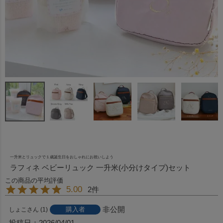
一升米とリュックで１歳誕生日をおしゃれにお祝いしよう
ラフィネ ベビーリュック 一升米(小分けタイプ)セット
5.00
2
非公開
購入者
しょこ
1
投稿日
2026/04/01