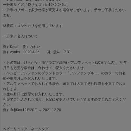
一升米サイズ／袋サイズ：約16×9.5×6cm
一升米のリボンは多少仕様が変更する場合がございます。予めご了承ください
ませ。
林農産：コシヒカリを使用しています
一升米
／名入れついて
例）Kaori 例）みれい
例）Ayaka 2020.4.25 例）悠斗 7.31
・お名前は、ひらがな・漢字(6文字以内)・アルファベット(10文字以内)、 生年
月日も必要な場合は、合わせてご記入くださいませ。
・ベルビーアンファンのブランドカラー「アンファンブルー」のカラーでお名
前や生年月日をお入れいたします。
・アルファベットでお入れする場合、頭文字は大文字それ以降を小文字でお入
れします。
※生年月日は西暦でお入れいたします。
和暦でご記入された場合、下記に変更させていただきますので予めご了承くだ
さい。
例）令和3年12月20日 → 2021.12.20
ベビーリュック・ネームタグ