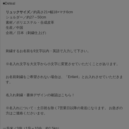
■Deteal
リュックサイズ
／約高さ21×幅18×マチ6cm
ショルダー／約27～50cm
素材／ポリエステル・合成皮革
生産／中国
企画／ 日本（刺繍仕上げ）
刺繍するお名前を9文字以内・英語で入力して下さい。
※名入れ文字を大文字から小文字に変更させていただくことがあります。
お名前刺繍をご希望されない場合は、「Enfant」とお入れさせていただきま
す。
名入れ刺繍・書体デザインの確認は
こちら！
※名入れについて：土日祝を除く7営業日以降の発送になります。 お急ぎの
方はご連絡くださいませ。
一升米
／3袋（1升＝10合、約1.5kg）