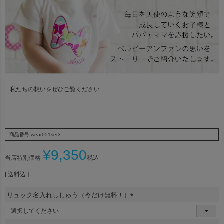
私たちの想いをぜひご覧ください
商品番号
wear051set3
¥
9,350
当店特別価格
税込
送料込
リュック名入れししゅう（今だけ無料！）
(
必