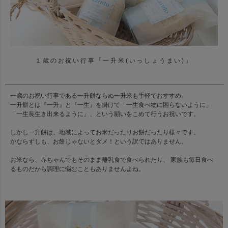
１歳のお祝い行事「一升米(いっしょうまい)」
一歳のお祝い行事である一升餅ならぬ一升米も手軽でおすすめ。
一升餅とは『一升』と『一生』を掛けて「一生食べ物に困らないように」
「一生長生き出来るように」、という願いをこめて行うお祝いです。
しかし一升餅は、地域によってお米だったりお餅だったり様々です。
かならずしも、お餅じゃないとダメ！という訳ではありません。
お米なら、赤ちゃんでもそのまま離乳食で食べられたり、 家族も毎日食べ
るものだから調理に悩むこともありませんよね。