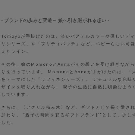
- ブランドの歩みと変遷～
娘へ引き継がれる想い -
Tomoyoが手掛けたのは、淡いパステルカラーや優しいデ
リシリーズ」や「プリティパッチ」など、ベビーらしい可
えたライン。
その後、娘のMomonoとAnnaがその想いを受け継ぎなが
りを行っています。 MomonoとAnnaが手がけたのは、
をテーマにした「ラフィネシリーズ」。 ナチュラルな色味
ザインを取り入れながら、 親子の生活に自然に馴染むよう
しています。
さらに、〈アクリル積み木〉など、ギフトとして長く愛さ
加わり、 “親子の時間を彩るギフトブランド”として、少し
した。