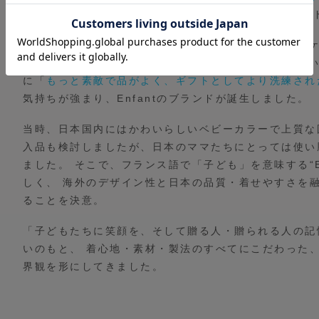
いう 思いから生まれた、BelleVieの子ども向けブラ
もともとは、BelleVieの創業者が立ち上げた「おむ
まり、 多くのママたちから“ありがとう”の声をいただ
に「
もっと素敵で品がよく、ギフトとしてより洗練され
気持ちが強まり、Enfantのブランドが誕生しました。
当時、日本国内にはかわいらしいベビーカラーで上質な
入品も検討しましたが、日本のママたちにとっては使い
ました。 そこで、フランス語で「子ども」を意味する“En
しく、 海外のデザイン性と日本の品質・着せやすさを
ることを決意。
「子どもたちに笑顔を、そして贈る人・贈られる人の記
いのもと、 着心地・素材・製法のすべてにこだわった、Bell
界観を形にしてきました。