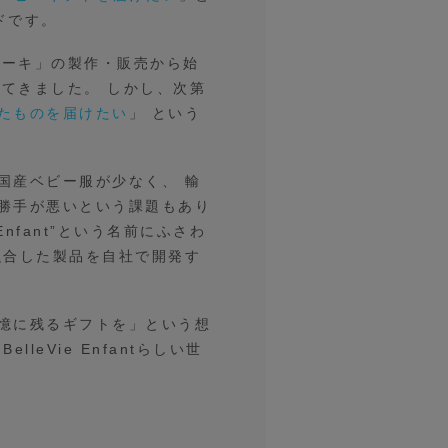
ンドです。
つケーキ」の製作・販売から始
いてきました。 しかし、次第
たものを届けたい
」 という
国産ベビー服が少なく、 輸
勝手が悪いという課題もあり
fant”という名前にふさわ
融合した製品を自社で開発す
憶に残るギフトを」という想
eVie Enfantらしい世