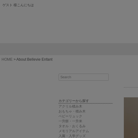
ゲスト 様こんにちは
HOME
About Bellevie Enfant
カテゴリーから探す
アクリル積み木
おもちゃ・積み木
ベビーリュック
一升餅・一升米
タオル・おくるみ
メモリアルアイテム
入園・入学グッズ