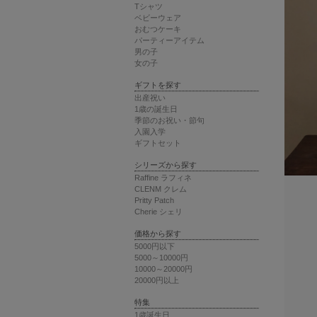
Tシャツ
ベビーウェア
おむつケーキ
パーティーアイテム
男の子
女の子
ギフトを探す
出産祝い
1歳の誕生日
季節のお祝い・節句
入園入学
ギフトセット
シリーズから探す
Raffine ラフィネ
CLENM クレム
Pritty Patch
Cherie シェリ
価格から探す
5000円以下
5000～10000円
10000～20000円
20000円以上
特集
1歳誕生日