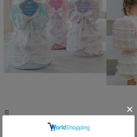
Brand Origin
- ブランドの起源 -
BelleVie Enfantは、創業者Tomoyoの「
もっと上品な