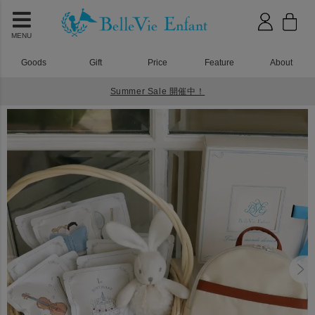
MENU
Goods
Gift
Price
Feature
About
Summer Sale 開催中！
HOME
ベビーリュック
ラフィネ ベビーリュック 一升米で選び取り(10袋タイプ)セット