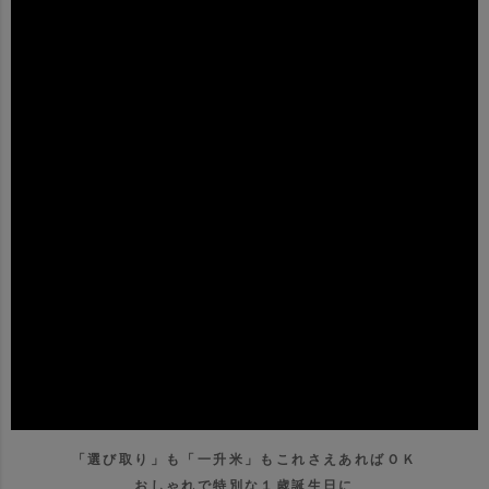
「選び取り」も「一升米」もこれさえあればＯＫ
おしゃれで特別な１歳誕生日に