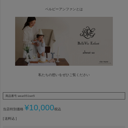
ベルビーアンファンとは
私たちの想いをぜひご覧ください
商品番号
wear051set5
¥
10,000
当店特別価格
税込
送料込