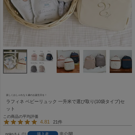
楽しくおしゃれな１歳のお誕生日を！
ラフィネ ベビーリュック 一升米で選び取り(10袋タイプ)セ
ット
4.81
21
非公開
購入者
noko
1