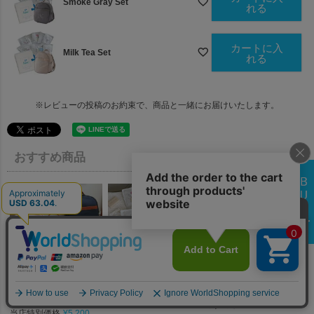
Smoke Gray Set
れる
カートに入
Milk Tea Set
れる
※レビューの投稿のお約束で、商品と一緒にお届けいたします。
おすすめ商品
おしゃれで上品な刺繍デザインの
選び取り一升米で1歳誕生日をおし
上品かわいい１歳のお誕生日を！
１
ベビーリュック
ゃれに可愛く♪
シュエット ベビーリュック
リ
ラフィネ ベビーリュック
一升米で選び取り(10袋タイ
ベ
一升米で選び取り(10袋タイ
プ)
り
プ)セット
当店特別価格
¥
5,200