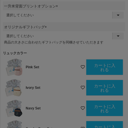
須
一升米背面プリントオプション
)
(
必
須
オリジナルギフトバッグ
)
(
必
商品の大きさに合わせたギフトバッグを同梱させていただきます
須
)
リュックカラー
カートに入
Pink Set
れる
カートに入
Ivory Set
れる
カートに入
Navy Set
れる
カートに入