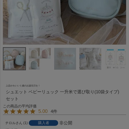
上品かわいい１歳のお誕生日を！
シュエット ベビーリュック 一升米で選び取り(10袋タイプ)
セット
5.00
4
非公開
購入者
チロル
1