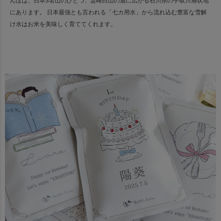
んぼは、日本3名山のひとつ、霊峰白山の麓に広がる石川県の手取川扇状地
にあります。
日本最強とも言われる「七カ用水」から流れ込む豊富な雪解
け水はお米を美味しく育ててくれます。