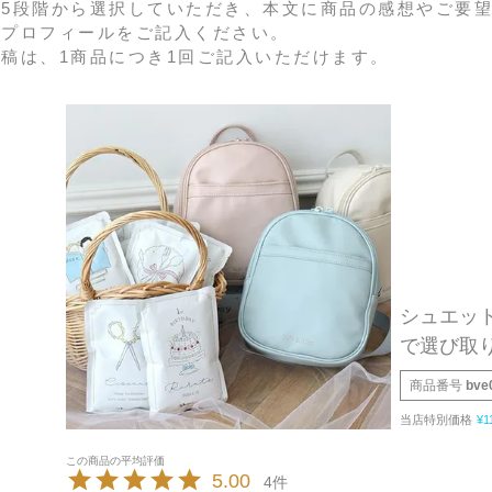
5段階から選択していただき、本文に商品の感想やご要
ばプロフィールをご記入ください。
稿は、1商品につき1回ご記入いただけます。
シュエット
で選び取り
商品番号
bve
当店特別価格
¥
1
5.00
4