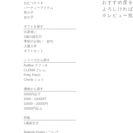
おすすめ度を
おむつケーキ
パーティーアイテム
よろしけれ
男の子
※レビュー投
女の子
ギフトを探す
出産祝い
1歳の誕生日
季節のお祝い・節句
入園入学
ギフトセット
シリーズから探す
Raffine ラフィネ
CLENM クレム
Pritty Patch
Cherie シェリ
価格から探す
5000円以下
5000～10000円
10000～20000円
20000円以上
特集
1歳誕生日
BelleVie Enfant について