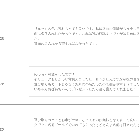
リュックの色も素材もとても良いです。私は名前の刺繡がもう少し
面に名前入れしたかったです。これは私の確認ミスですがはじめに
/28
た。

めっちゃ可愛かったです！

初リュックもしかっり背負えましたし、もう少し先ですが今後の普段
/26
選び取りもカードじゃなくお米の小袋だったので掴みやすそうでし
選び取りカードとお米が一緒になってるのは無駄もなくすごく良い
クで上に名前ゴールドでいれてもらったけどあんま名前は目立たん
/02