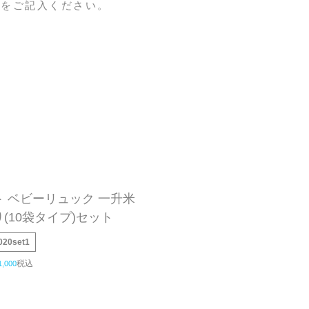
望をご記入ください。
 ベビーリュック 一升米
(10袋タイプ)セット
020set1
税込
1,000