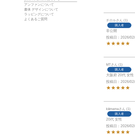
アンファンについて
書体 デザインについて
ラッピングについて
よくあるご質問
チロル
1
購入者
非公開
投稿日
2026/02
MT
1
購入者
大阪府
20代
女性
投稿日
2026/02
kiiimama
1
購入者
20代
女性
投稿日
2026/02