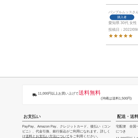
パンプルムッス
購入者
愛知県
30代
女性
投稿日
2022/09
送料無料
11,000円以上お買い上げで
(沖縄は送料1,500円)
お支払い
配送・送
PayPay、Amazon Pay、クレジットカード、後払い（コン
宅配便 全国一
ビニ）、代金引換、銀行振込がご利用になれます。詳しく
につき
は
送料とお支払い方法について
をご利用ください。