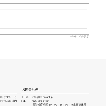
4
件中
1
-
4
件表示
お問合せ先
おりますが、万
メール
info@bv-enfant.jp
着後10日以内
TEL
076-259-1430
電話対応時間 10：00～16：00 ※土日祝休業