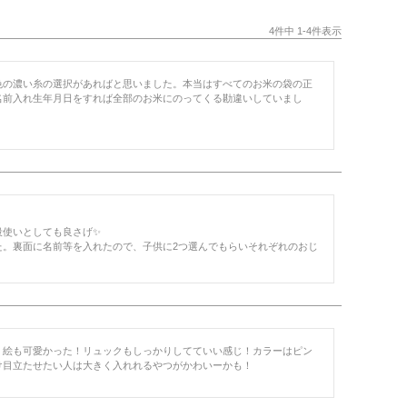
4
件中
1
-
4
件表示
色の濃い糸の選択があればと思いました。本当はすべてのお米の袋の正
名前入れ生年月日をすれば全部のお米にのってくる勘違いしていまし
使いとしても良さげ✨

た。裏面に名前等を入れたので、子供に2つ選んでもらいそれぞれのおじ
！絵も可愛かった！リュックもしっかりしてていい感じ！カラーはピン
け目立たせたい人は大きく入れれるやつがかわいーかも！