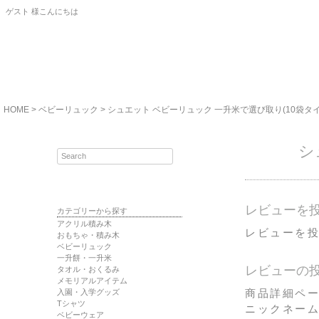
ゲスト 様こんにちは
HOME
ベビーリュック
シュエット ベビーリュック 一升米で選び取り(10袋タ
シ
レビューを
カテゴリーから探す
アクリル積み木
レビューを投
おもちゃ・積み木
ベビーリュック
一升餅・一升米
レビューの
タオル・おくるみ
メモリアルアイテム
商品詳細ペ
入園・入学グッズ
Tシャツ
ニックネー
ベビーウェア