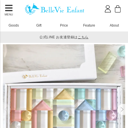
MENU
Goods
Gift
Price
Feature
About
公式LINE お友達登録は
こちら
HOME
アクリル積み木
Lumiere Cubes Colore アクリル積み木 43ピース(日本製)