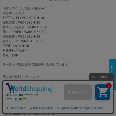
内容
／アクリル積み木 26ピース
積み木サイズ
／
約 ①正方形：W30×D30×H15
②長方形：W60×D30×H15
③スリム長方形：W60×D15×H15
④ミニ三角形：W38×D15×H20
⑤三角形：W56×D15×H28
⑥ブリッジ：W60×D15×H30
⑦円柱：Φ30×H15
対象年齢
／３歳～
生産
／日本
ヨーロッパ安全規格(CE)基準に合格しています
積み木☆刻印オプション
／
有償でお名前や生年月日を刻印することができます。
刻印する内容を9文字程度・英語で入力して下さい。
※お名前の頭文字は大文字、以降は小文字に変更させていただきます。
例）Kaori 例）Happy 例）2020.4.25 例）7.31
※生年月日は西暦でお入れいたします。
和暦でご記入された場合、下記に変更させていただきますので予めご了承くだ
さい。
例）令和3年12月20日 → 2021.12.20