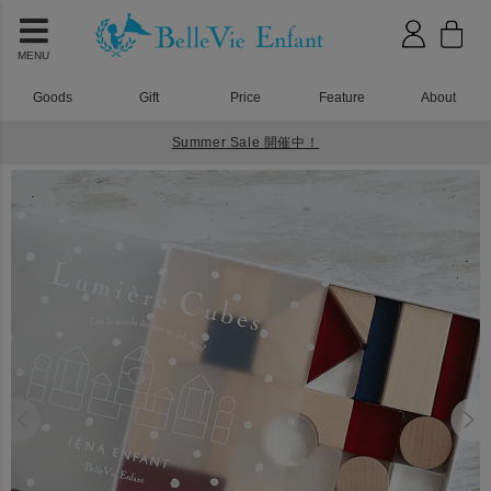
MENU
Goods
Gift
Price
Feature
About
Summer Sale 開催中！
HOME
アクリル積み木
Lumiere Cubes French アクリル&木の積み木 26ピース(日本製)