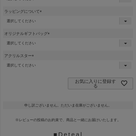
必
須
ラッピングについて
)
(
必
須
オリジナルギフトバッグ
)
(
必
須
アクリルスター
)
(
必
須
)
お気に入りに登録す
る
申し訳ございません。ただいま在庫がございません。
※レビューの投稿のお約束で、商品と一緒にお届けいたします。
■Deteal