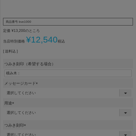
商品番号
bve1000
定価
¥
13,200
のところ
¥
12,540
当店特別価格
税込
送料込
つみき刻印（希望する場合）
メッセージカード
(
必
須
用途
)
(
必
須
つみき刻印
)
(