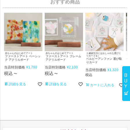
おすすめ商品
赤ちゃんのはじめてアート
赤ちゃんのはじめてアート
１歳誕生日にはおしゃれな選びと
選
ファーストアート ベーシッ
ファーストアート フレーム
リカードを♪
ゃ
ベルビーアンファン 選び取
一
ク アクリルボード
アクリルボード
りカード
プ
当店特別価格
¥
1,780
当店特別価格
¥
2,100
当店特別価格
¥
1,320
当
税込
税込
〜
〜
税込
税
詳細を見る
詳細を見る
カートに入れる