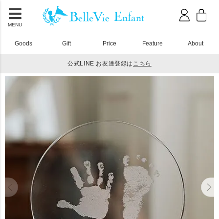
MENU
Goods
Gift
Price
Feature
About
公式LINE お友達登録は
こちら
HOME
アクリル積み木
手形 足形アートピース アクリルプレート