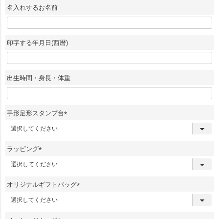
須
名入れするお名前
)
印字する年月日(西暦)
出生時間・身長・体重
手形足形スタンプ台
(
必
須
ラッピング
)
(
必
須
オリジナルギフトバッグ
)
(
必
須