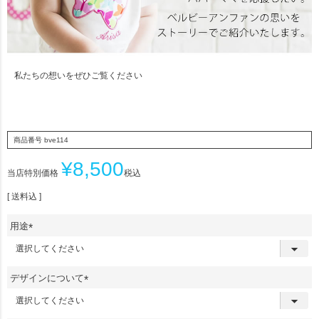
私たちの想いをぜひご覧ください
商品番号
bve114
¥
8,500
当店特別価格
税込
送料込
用途
(
必
須
デザインについて
)
(
必