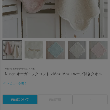
家族のしあわせが そっとふくらむ
Nuage オーガニックコットンMokuMoku ループ付きタオル
レビューを書く
商品について
商品詳細
・