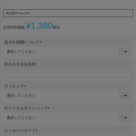
商品番号
bve124
¥
1,380
当店特別価格
税込
名入れ刺繍について
(
必
須
名入れするお名前
)
ラッピング
(
必
須
オリジナルギフトバッグ
)
(
必
須
メッセージカード
)