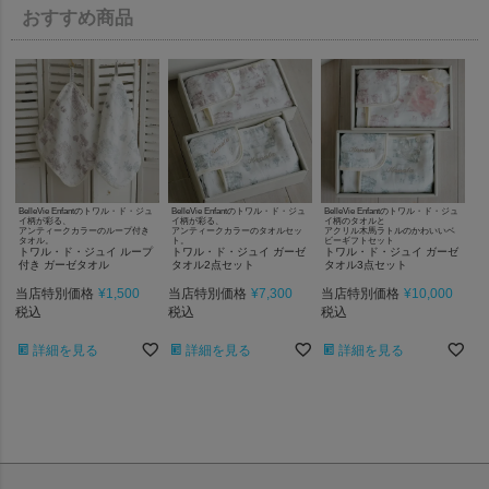
おすすめ商品
BelleVie Enfantのトワル・ド・ジュ
BelleVie Enfantのトワル・ド・ジュ
BelleVie Enfantのトワル・ド・ジュ
イ柄が彩る、
イ柄が彩る、
イ柄のタオルと
アンティークカラーのループ付き
アンティークカラーのタオルセッ
アクリル木馬ラトルのかわいいベ
タオル。
ト。
ビーギフトセット
トワル・ド・ジュイ ループ
トワル・ド・ジュイ ガーゼ
トワル・ド・ジュイ ガーゼ
付き ガーゼタオル
タオル2点セット
タオル3点セット
当店特別価格
¥
1,500
当店特別価格
¥
7,300
当店特別価格
¥
10,000
税込
税込
税込
詳細を見る
詳細を見る
詳細を見る