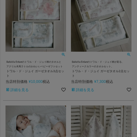
BelleVie Enfantのトワル・ド・ジュイ柄のタオルと
BelleVie Enfantのトワル・ド・ジュイ柄が彩る、
アクリル木馬ラトルのかわいいベビーギフトセット
アンティークカラーのタオルセット。
トワル・ド・ジュイ ガーゼタオル3点セッ
トワル・ド・ジュイ ガーゼタオル2点セッ
ト
ト
当店特別価格
¥
10,000
当店特別価格
¥
7,300
税込
税込
詳細を見る
詳細を見る