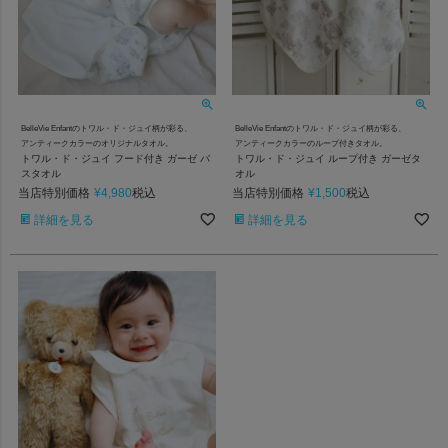
BelleVie Enfantのトワル・ド・ジュイ柄が彩る、
BelleVie Enfantのトワル・ド・ジュイ柄が彩る、
アンティークカラーのオリジナルタオル。
アンティークカラーのループ付きタオル。
トワル・ド・ジュイ フード付き ガーゼ バ
トワル・ド・ジュイ ループ付き ガーゼタ
スタオル
オル
当店特別価格
¥
4,980
当店特別価格
¥
1,500
税込
税込
詳細を見る
詳細を見る