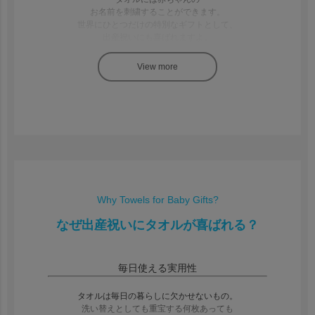
お名前を刺繍することができます。
世界にひとつだけの特別なギフトとして、
出産祝いにも喜ばれますよ。
安心のこだわった素材
BelleVie Enhantでは、親子で心地よく使えるように、
素材や製法も丁寧に選んでいます。
ふんわりやわらかい肌ざわりで、
厚すぎず薄すぎない軽やかさ。
乾きやすく、お洗濯もラクに。
子どもがひとりでも使いやすい
サイズ感や仕様にこだわりました。
Why Towels for Baby Gifts?
ギフトラッピング対応
なぜ出産祝いにタオルが喜ばれる？
出産祝いや誕生日などの
ギフトにもぴったりな、ラッピング対応も。
毎日使える実用性
オリジナルのギフトボックスやメッセージカードで、
特別なギフトとしてお届けします。
タオルは毎日の暮らしに欠かせないもの。
洗い替えとしても重宝する何枚あっても