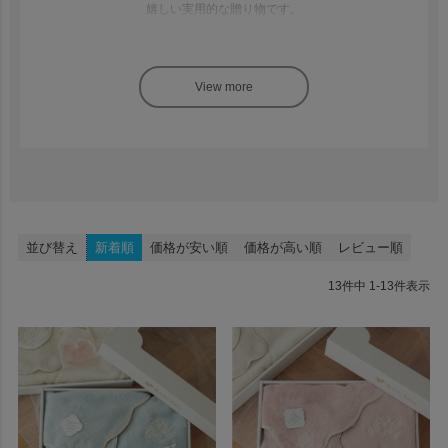
嬉しい実用的な贈り物です。
サイズを気にせず贈りやすい
ベビー服のようにサイズ選びで迷うことがなく、
選ぶ側にも優しく、
気軽に贈れるギフトとして人気です。
成長してからも長く使える
並び替え
新着順
価格が安い順
価格が高い順
レビュー順
おくるみやバスタオルとして
13
件中
1
-
13
件表示
新生児期から大活躍！
成長してからも長く使え、
1歳のお誕生日ギフトにもおすすめです。