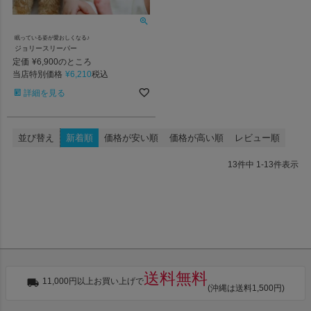
眠っている姿が愛おしくなる♪
ジョリースリーパー
定価
¥
6,900
のところ
当店特別価格
¥
6,210
税込
詳細を見る
並び替え
新着順
価格が安い順
価格が高い順
レビュー順
13
件中
1
-
13
件表示
送料無料
11,000円以上お買い上げで
(沖縄は送料1,500円)