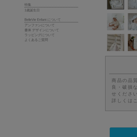
特集
1歳誕生日
BelleVie Enfant について
アンファンについて
書体 デザインについて
ラッピングについて
よくあるご質問
商品の品
良・破損
せくださ
詳しくは