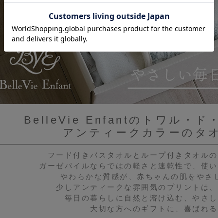
BelleVie Enfantのトワル
アンティークカラーのタ
フード付きバスタオルとループ付きタオルの
ガーゼパイルならではの軽さと速乾性で、使い
やわらかな質感が、赤ちゃんの肌をやさ
少しアンティークな雰囲気のプリントは、
毎日の暮らしに自然と溶け込む、やさし
大切な方へのギフトに、喜ばれる