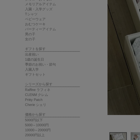
メモリアルアイテム
入園・入学グッズ
Tシャツ
ベビーウェア
おむつケーキ
パーティーアイテム
男の子
女の子
ギフトを探す
出産祝い
1歳の誕生日
季節のお祝い・節句
入園入学
ギフトセット
シリーズから探す
Raffine ラフィネ
CLENM クレム
Pritty Patch
Cherie シェリ
価格から探す
5000円以下
5000～10000円
10000～20000円
20000円以上