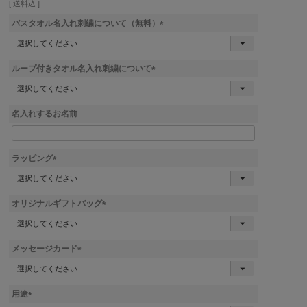
送料込
バスタオル名入れ刺繍について（無料）
(
必
須
ループ付きタオル名入れ刺繍について
)
(
必
須
名入れするお名前
)
ラッピング
(
必
須
オリジナルギフトバッグ
)
(
必
須
メッセージカード
)
(
必
須
用途
)