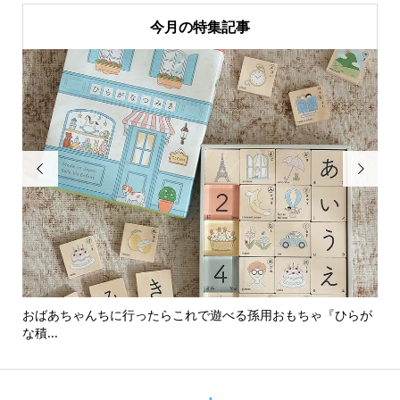
今月の特集記事


おばあちゃんちに行ったらこれで遊べる孫用おもちゃ『ひらが
男
な積...