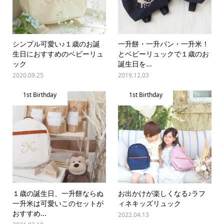
シンプル可愛い♪１歳のお誕
一升餅・一升パン・一升米！
生日におすすめのベビーリュ
とベビーリュックで１歳のお
ック
誕生日を...
2020.09.25
2019.12.03
1st Birthday
1st Birthday
１歳の誕生日、一升餅ならぬ
お出かけが楽しくなる♪ラフ
一升米は可愛いこのセットが
ィネキッズリュック
おすすめ...
2022.04.13