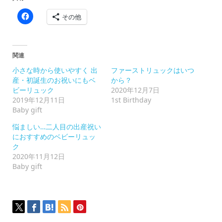
Facebook
その他
で
共
有
す
る
に
関連
は
ク
小さな時から使いやすく 出
ファーストリュックはいつ
リ
ッ
産・初誕生のお祝いにもベ
から？
ク
ビーリュック
2020年12月7日
し
て
2019年12月11日
1st Birthday
く
Baby gift
だ
さ
い
悩ましい…二人目の出産祝い
(新
におすすめのベビーリュッ
し
い
ク
ウ
2020年11月12日
ィ
ン
Baby gift
ド
ウ
で
開
き
ま
す)