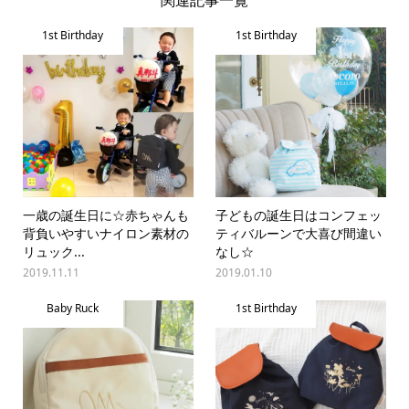
1st Birthday
1st Birthday
一歳の誕生日に☆赤ちゃんも
子どもの誕生日はコンフェッ
背負いやすいナイロン素材の
ティバルーンで大喜び間違い
リュック...
なし☆
2019.11.11
2019.01.10
Baby Ruck
1st Birthday