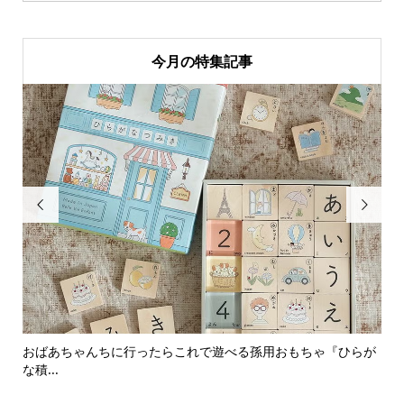
今月の特集記事


おばあちゃんちに行ったらこれで遊べる孫用おもちゃ『ひらが
男
な積...