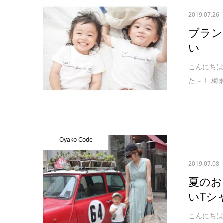
2019.07.26
ブラン
い
こんにちは
た～！ 梅
Oyako Code
2019.07.08
夏のお
いTシ
こんにちは