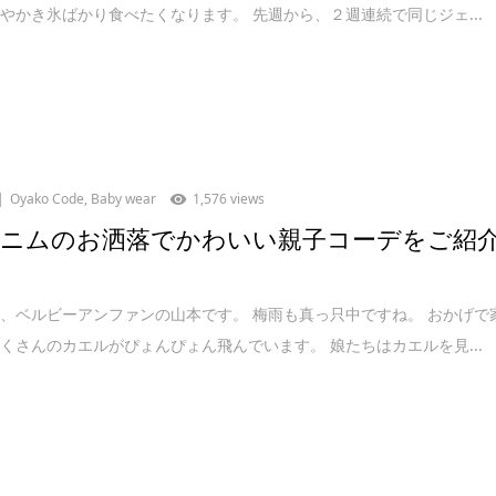
やかき氷ばかり食べたくなります。 先週から、２週連続で同じジェ...
Oyako Code
,
Baby wear
1,576 views
デニムのお洒落でかわいい親子コーデをご紹
、ベルビーアンファンの山本です。 梅雨も真っ只中ですね。 おかげで
くさんのカエルがぴょんぴょん飛んでいます。 娘たちはカエルを見...