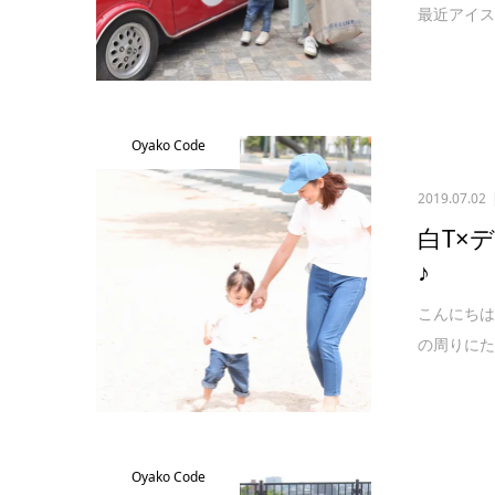
最近アイス
Oyako Code
2019.07.02
白T×
♪
こんにちは
の周りにた
Oyako Code