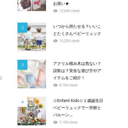
お祝い★
13,949 views
いつから持たせる？いいこ
2
とたくさんベビーリュック
10,209 views
アクリル積み木は危ない？
3
誤飲は？安全な遊び方やア
は
イテムをご紹介！
8,194 views
☆Enfant Kids☆１歳誕生日
4
ベビーリュックで一升餅と
バルーン...
7,108 views