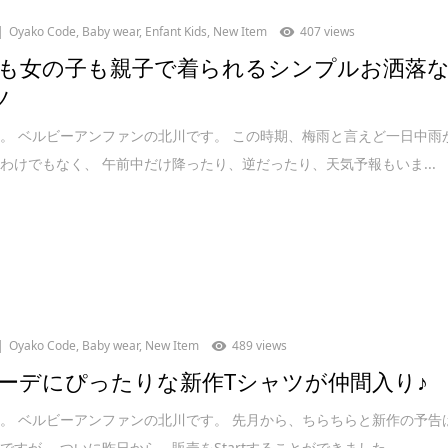
Oyako Code
,
Baby wear
,
Enfant Kids
,
New Item
407 views
も女の子も親子で着られるシンプルお洒落
ツ
。 ベルビーアンファンの北川です。 この時期、梅雨と言えど一日中雨
わけでもなく、 午前中だけ降ったり、逆だったり、天気予報もいま...
Oyako Code
,
Baby wear
,
New Item
489 views
ーデにぴったりな新作Tシャツが仲間入り♪
。 ベルビーアンファンの北川です。 先月から、ちらちらと新作の予告
ですが、 ついに昨日から、販売をStartすることができました...