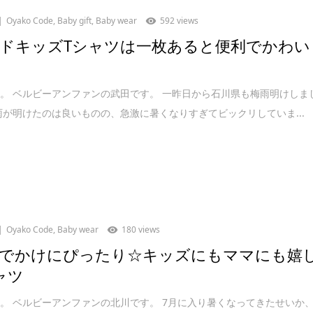
Oyako Code
,
Baby gift
,
Baby wear
592 views
ドキッズTシャツは一枚あると便利でかわい
。 ベルビーアンファンの武田です。 一昨日から石川県も梅雨明けしま
雨が明けたのは良いものの、急激に暑くなりすぎてビックリしていま...
Oyako Code
,
Baby wear
180 views
でかけにぴったり☆キッズにもママにも嬉
ャツ
。 ベルビーアンファンの北川です。 7月に入り暑くなってきたせいか