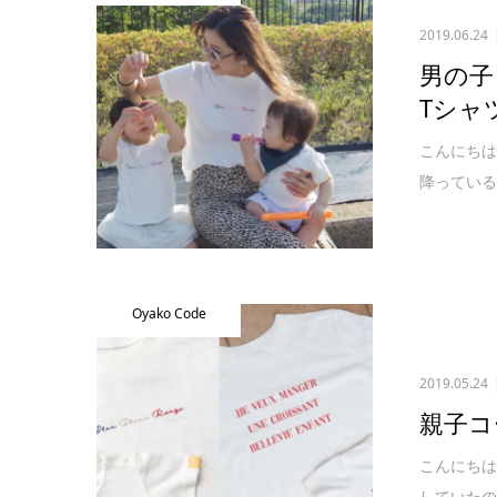
2019.06.24
男の子
Tシャ
こんにちは
降っている
Oyako Code
2019.05.24
親子コ
こんにちは
していたの