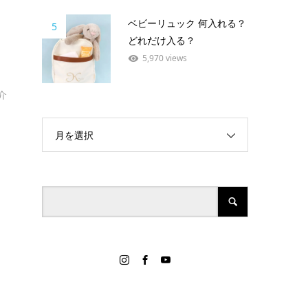
ベビーリュック 何入れる？
5
どれだけ入る？
5,970 views
介
月を選択