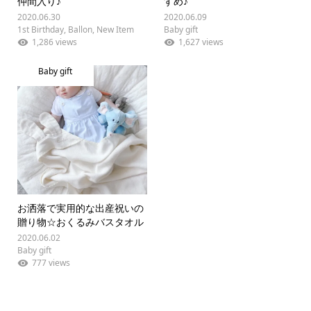
仲間入り♪
すめ♪
2020.06.30
2020.06.09
1st Birthday
,
Ballon
,
New Item
Baby gift
1,286 views
1,627 views
Baby gift
お洒落で実用的な出産祝いの
贈り物☆おくるみバスタオル
2020.06.02
Baby gift
777 views