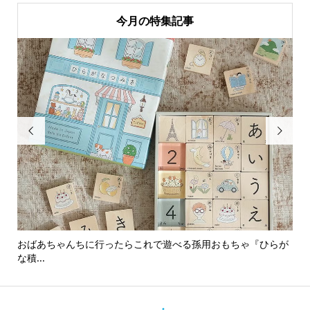
今月の特集記事


おばあちゃんちに行ったらこれで遊べる孫用おもちゃ『ひらが
男
な積...