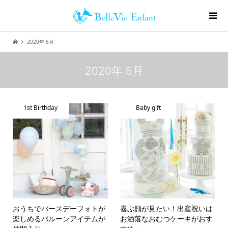
2020年 6月
2020年 6月
1st Birthday
Baby gift
おうちでバースデーフォトが
喜ぶ顔が見たい！出産祝いは
楽しめるバルーンアイテムが
お洒落なおむつケーキがおす