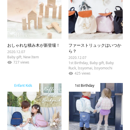
おしゃれな積み木が新登場！
ファーストリュックはいつか
ら？
2020.12.07
Baby gift
,
New Item
2020.12.07
727 views
1st Birthday
,
Baby gift
,
Baby
Ruck
,
Issyomai
,
Issyomochi
425 views
Enfant Kids
1st Birthday