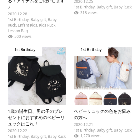
る！アイテムをご紹介します
2020.12.25
♪
1st Birthday
,
Baby gift
,
Baby Ruck
318 views
2020.12.28
1st Birthday
,
Baby gift
,
Baby
Ruck
,
Enfant Kids
,
Kids Ruck
,
Lesson Bag
500 views
1st Birthday
1st Birthday
1歳の誕生日、男の子のプレ
ベビーリュックの色をお悩み
ゼントにおすすめのベビーリ
の方へ
ュックはこれ！
2020.12.21
1st Birthday
,
Baby gift
,
Baby Ruck
2020.12.22
1,270 views
1st Birthday
,
Baby gift
,
Baby Ruck