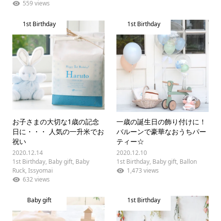
559 views
1st Birthday
1st Birthday
お子さまの大切な1歳の記念
一歳の誕生日の飾り付けに！
日に・・・ 人気の一升米でお
バルーンで豪華なおうちパー
祝い
ティー☆
2020.12.14
2020.12.10
1st Birthday
,
Baby gift
,
Baby
1st Birthday
,
Baby gift
,
Ballon
Ruck
,
Issyomai
1,473 views
632 views
Baby gift
1st Birthday