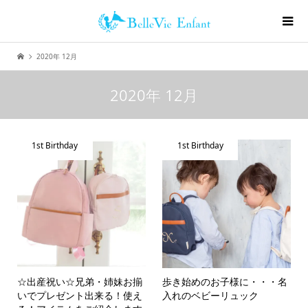
2020年 12月
2020年 12月
1st Birthday
1st Birthday
☆出産祝い☆兄弟・姉妹お揃
歩き始めのお子様に・・・名
いでプレゼント出来る！使え
入れのベビーリュック