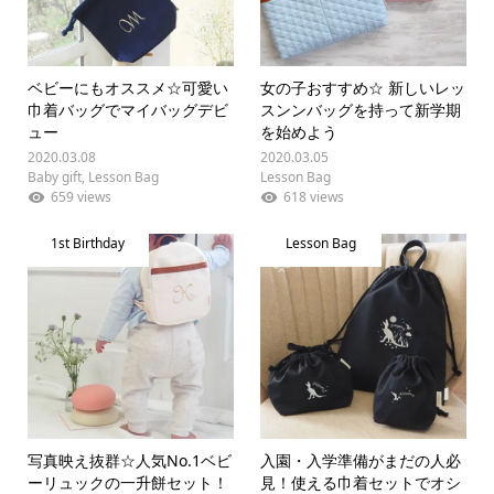
ベビーにもオススメ☆可愛い
女の子おすすめ☆ 新しいレッ
巾着バッグでマイバッグデビ
スンンバッグを持って新学期
ュー
を始めよう
2020.03.08
2020.03.05
Baby gift
,
Lesson Bag
Lesson Bag
659 views
618 views
1st Birthday
Lesson Bag
写真映え抜群☆人気No.1ベビ
入園・入学準備がまだの人必
ーリュックの一升餅セット！
見！使える巾着セットでオシ