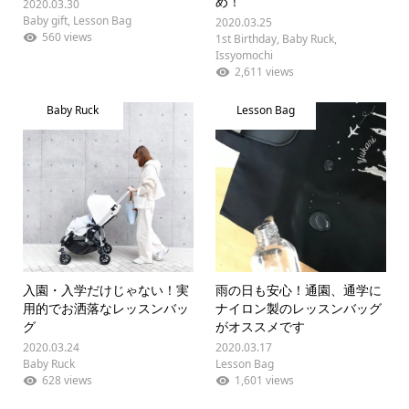
め！
2020.03.30
Baby gift
,
Lesson Bag
2020.03.25
560 views
1st Birthday
,
Baby Ruck
,
Issyomochi
2,611 views
Baby Ruck
Lesson Bag
入園・入学だけじゃない！実
雨の日も安心！通園、通学に
用的でお洒落なレッスンバッ
ナイロン製のレッスンバッグ
グ
がオススメです
2020.03.24
2020.03.17
Baby Ruck
Lesson Bag
628 views
1,601 views