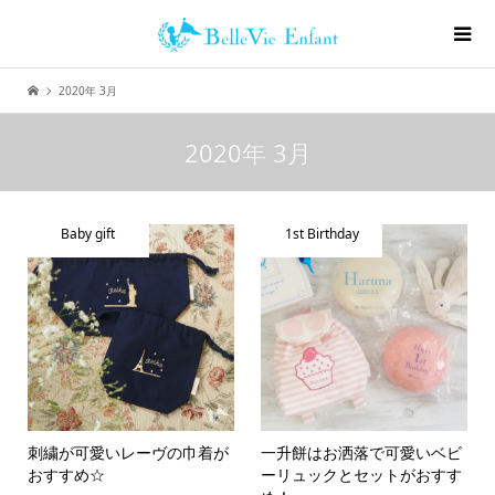
2020年 3月
2020年 3月
Baby gift
1st Birthday
刺繍が可愛いレーヴの巾着が
一升餅はお洒落で可愛いベビ
おすすめ☆
ーリュックとセットがおすす