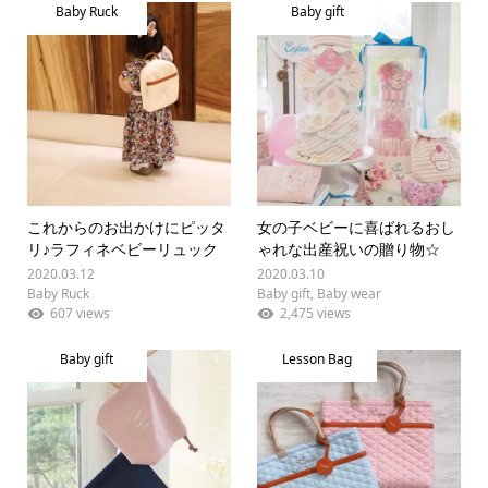
Baby Ruck
Baby gift
これからのお出かけにピッタ
女の子ベビーに喜ばれるおし
リ♪ラフィネベビーリュック
ゃれな出産祝いの贈り物☆
2020.03.12
2020.03.10
Baby Ruck
Baby gift
,
Baby wear
607 views
2,475 views
Baby gift
Lesson Bag