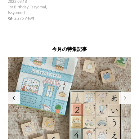
2022.09.13
1st Birthday
,
Issyomai
,
Issyomochi
2,276 views
今月の特集記事

