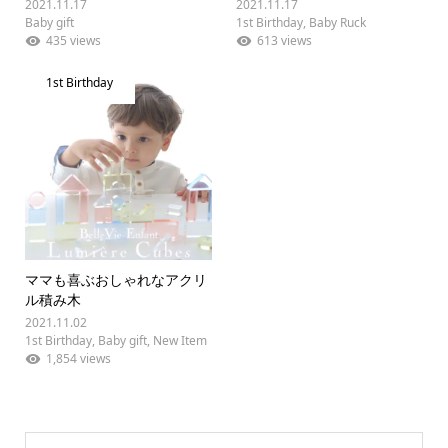
2021.11.17
2021.11.17
Baby gift
1st Birthday
,
Baby Ruck
435 views
613 views
1st Birthday
ママも喜ぶおしゃれなアクリ
ル積み木
2021.11.02
1st Birthday
,
Baby gift
,
New Item
1,854 views