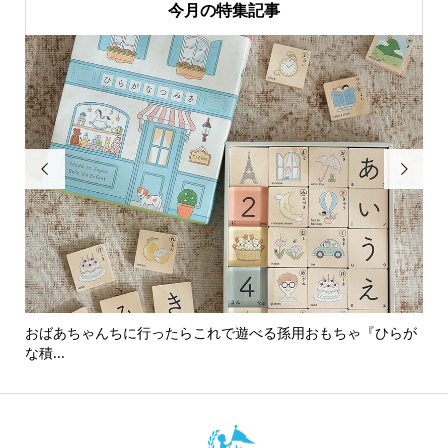
今月の特集記事


おばあちゃんちに行ったらこれで遊べる孫用おもちゃ『ひらが
男
な積...