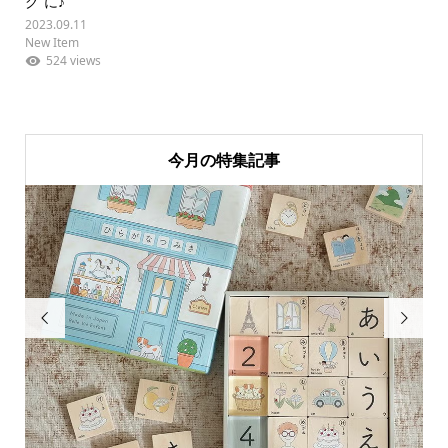
グ”に♪
2023.09.11
New Item
524 views
今月の特集記事

