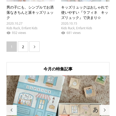
男の子にも、シンプルでお洒
キッズリュックはおしゃれで
落なきちんと派キッズリュッ
使いやすい『ラフィネ キッ
ク
ズリュック』で決まり☆
2020.10.27
2020.10.15
Kids Ruck
,
Enfant Kids
Kids Ruck
,
Enfant Kids
932 views
681 views
1
2

今月の特集記事

