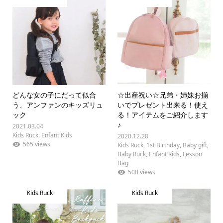
どんな女の子にだって似合
☆出産祝い☆兄弟・姉妹お揃
う、アンファンのキッズリュ
いでプレゼント出来る！使え
ック
る！アイテムをご紹介します
♪
2021.03.04
Kids Ruck
,
Enfant Kids
2020.12.28
565 views
Kids Ruck
,
1st Birthday
,
Baby gift
,
Baby Ruck
,
Enfant Kids
,
Lesson
Bag
500 views
Kids Ruck
Kids Ruck