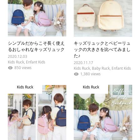
シンプルだからこそ長く使え
キッズリュックとベビーリュ
るおしゃれなキッズリュック
ックの大きさを比べてみまし
た♪
2020.12.03
Kids Ruck
,
Enfant Kids
2020.11.17
850 views
Kids Ruck
,
Baby Ruck
,
Enfant Kids
1,380 views
Kids Ruck
Kids Ruck