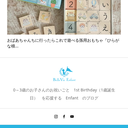
おばあちゃんちに行ったらこれで遊べる孫用おもちゃ『ひらが
男
な積...
0～3歳のお子さんのお祝いごと 1st Birthday（1歳誕生
日） を応援する Enfant のブログ