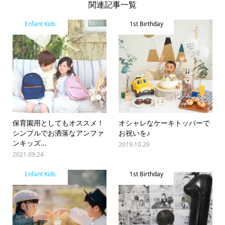
関連記事一覧
Enfant Kids
1st Birthday
保育園用としてもオススメ！
オシャレなケーキトッパーで
シンプルでお洒落なアンファ
お祝いを♪
ンキッズ...
2019.10.29
2021.09.24
Enfant Kids
1st Birthday