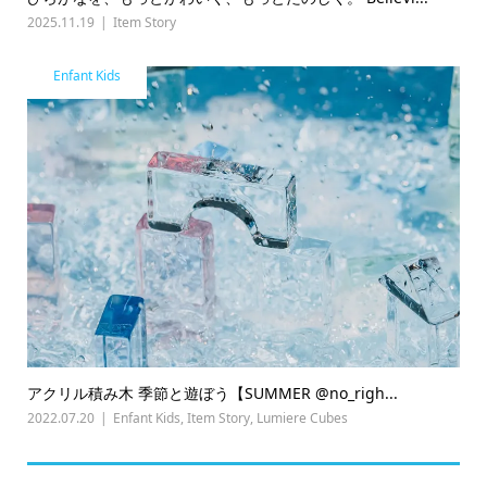
2025.11.19
Item Story
Enfant Kids
アクリル積み木 季節と遊ぼう【SUMMER @no_righ...
2022.07.20
Enfant Kids
,
Item Story
,
Lumiere Cubes