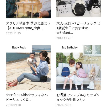
アクリル積み木 季節と遊ぼう
大人っぽいベビーリュックは
【AUTUMN @no_righ...
1歳誕生日におすすめ
☆Enfant...
2022.11.25
2018.11.26
Baby Ruck
1st Birthday
☆Enfant Kids☆ラフィネベ
お洒落でシンプルなキッズリ
ビーリュック&...
ュックが仲間入り♪
2018.09.10
2020.09.02