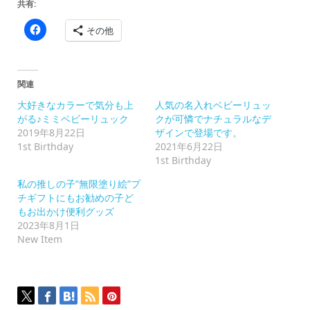
共有:
Facebook
その他
で
共
有
す
る
に
関連
は
ク
大好きなカラーで気分も上
人気の名入れベビーリュッ
リ
ッ
がる♪ミミベビーリュック
クが可憐でナチュラルなデ
ク
2019年8月22日
ザインで登場です。
し
て
1st Birthday
2021年6月22日
く
1st Birthday
だ
さ
い
私の推しの子”無限塗り絵”プ
(新
チギフトにもお勧めの子ど
し
い
もお出かけ便利グッズ
ウ
2023年8月1日
ィ
ン
New Item
ド
ウ
で
開
き
ま
す)