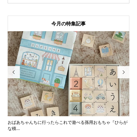
今月の特集記事


おばあちゃんちに行ったらこれで遊べる孫用おもちゃ『ひらが
男
な積...