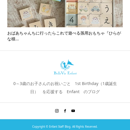
おばあちゃんちに行ったらこれで遊べる孫用おもちゃ『ひらが
男
な積...
0～3歳のお子さんのお祝いごと 1st Birthday（1歳誕生
日） を応援する Enfant のブログ
Copyright ©
Enfant Staff Blog. All Rights Reserved.