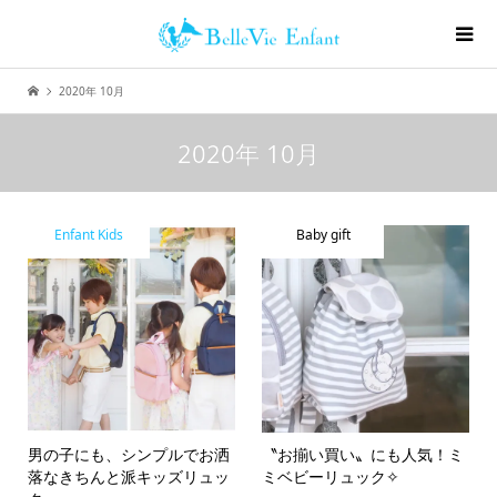
2020年 10月
2020年 10月
Enfant Kids
Baby gift
男の子にも、シンプルでお洒
〝お揃い買い〟にも人気！ミ
落なきちんと派キッズリュッ
ミベビーリュック✧