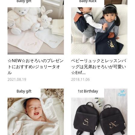
Baby gift
Baby Ruck
☆NEW☆おそろいのプレゼン
ベビーリュックとレッスンバ
トにおすすめ♪ジョリータオ
ッグは兄弟おそろいが可愛い
ル
☆Enf...
2021.08.19
2018.11.06
Baby gift
1st Birthday