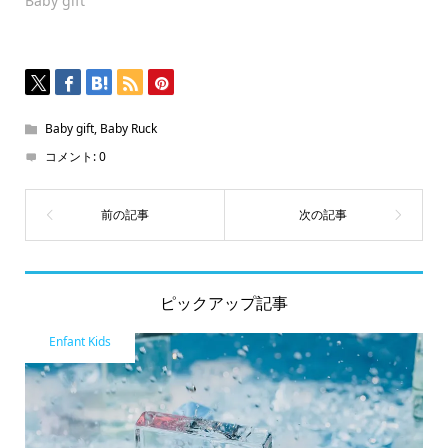
Baby gift
ド
ウ
で
開
き
ま
す)
Baby gift
,
Baby Ruck
コメント:
0
ピックアップ記事
Enfant Kids