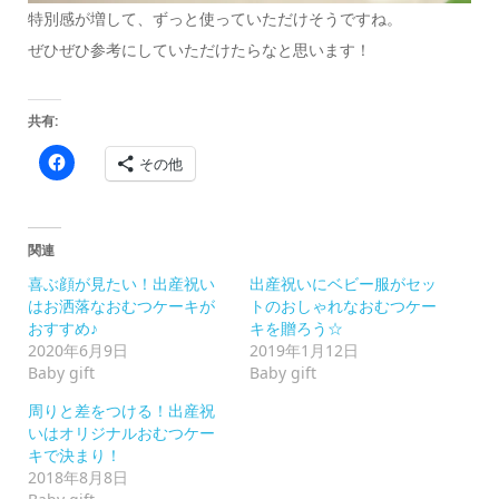
特別感が増して、ずっと使っていただけそうですね。
ぜひぜひ参考にしていただけたらなと思います！
共有:
Facebook
その他
で
共
有
す
る
に
関連
は
ク
喜ぶ顔が見たい！出産祝い
出産祝いにベビー服がセッ
リ
ッ
はお洒落なおむつケーキが
トのおしゃれなおむつケー
ク
おすすめ♪
キを贈ろう☆
し
て
2020年6月9日
2019年1月12日
く
Baby gift
Baby gift
だ
さ
い
周りと差をつける！出産祝
(新
いはオリジナルおむつケー
し
い
キで決まり！
ウ
2018年8月8日
ィ
ン