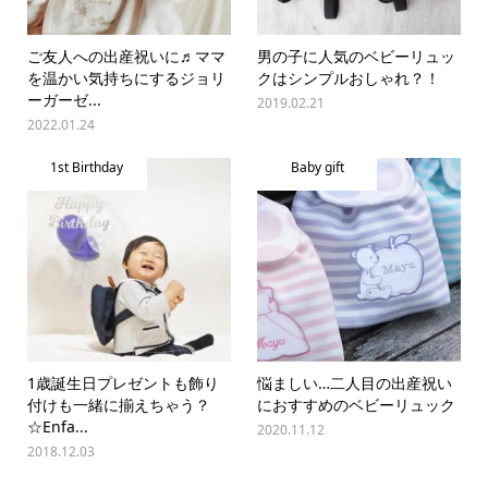
ご友人への出産祝いに♬ママ
男の子に人気のベビーリュッ
を温かい気持ちにするジョリ
クはシンプルおしゃれ？！
ーガーゼ...
2019.02.21
2022.01.24
1st Birthday
Baby gift
1歳誕生日プレゼントも飾り
悩ましい…二人目の出産祝い
付けも一緒に揃えちゃう？
におすすめのベビーリュック
☆Enfa...
2020.11.12
2018.12.03