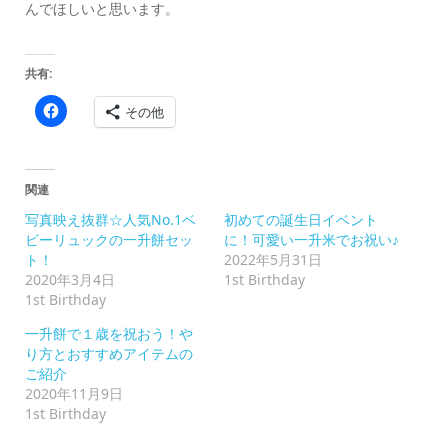
んでほしいと思います。
共有:
Facebook
その他
で
共
有
す
る
に
関連
は
ク
写真映え抜群☆人気No.1ベ
初めての誕生日イベント
リ
ッ
ビーリュックの一升餅セッ
に！可愛い一升米でお祝い♪
ク
ト！
2022年5月31日
し
て
2020年3月4日
1st Birthday
く
1st Birthday
だ
さ
い
一升餅で１歳を祝おう！や
(新
り方とおすすめアイテムの
し
い
ご紹介
ウ
2020年11月9日
ィ
ン
1st Birthday
ド
ウ
で