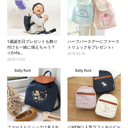
1歳誕生日プレゼントも飾り
ハーフバースデーにファース
付けも一緒に揃えちゃう？
トリュックをプレゼント♪
☆Enfa...
2019.02.16
2018.12.03
Baby Ruck
Baby Ruck
ファーストリュックは名入れ
☆NEW☆人気ラフィネベビー