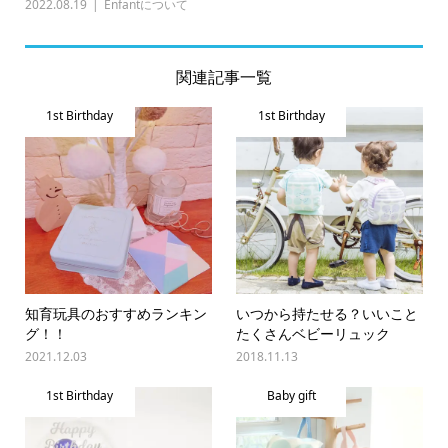
2022.08.19
Enfantについて
関連記事一覧
1st Birthday
1st Birthday
知育玩具のおすすめランキン
いつから持たせる？いいこと
グ！！
たくさんベビーリュック
2021.12.03
2018.11.13
1st Birthday
Baby gift