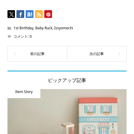
開
き
ま
す)
1st Birthday
,
Baby Ruck
,
Issyomochi
コメント:
0
ピックアップ記事
Item Story