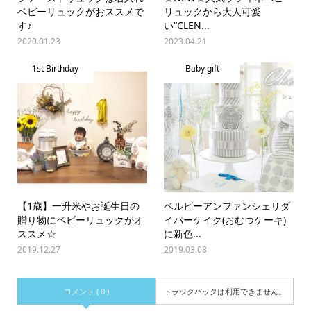
ベビーリュックがおススメで
リュックから大人可愛
す♪
い“CLEN...
2020.01.23
2023.04.21
1st Birthday
Baby gift
【1歳】一升米やお誕生日の
ベルビーアンファンシェリダ
贈り物にベビーリュックがオ
イパーケイク(おむつケーキ)
ススメ☆
に新色...
2019.12.27
2019.03.08
コメント ( 0 )
トラックバックは利用できません。