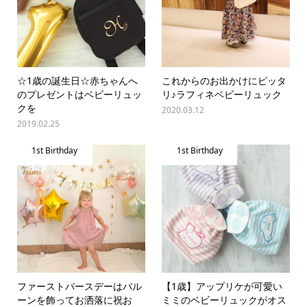
☆1歳の誕生日☆赤ちゃんへ
これからのお出かけにピッタ
のプレゼントはベビーリュッ
リ♪ラフィネベビーリュック
クを
2020.03.12
2019.02.25
1st Birthday
1st Birthday
ファーストバースデーはバル
【1歳】アップリケが可愛い
ーンを飾ってお洒落に祝お
ミミのベビーリュックがオス