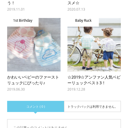
う！
スメ☆
2019.11.01
2020.07.13
1st Birthday
Baby Ruck
かわいいベビーのファースト
☆2019☆アンファン人気ベビ
リュックにぴったり♪
ーリュックベスト3！
2019.06.30
2019.12.28
コメント ( 0 )
トラックバックは利用できません。
この記事へのコメントはありません。