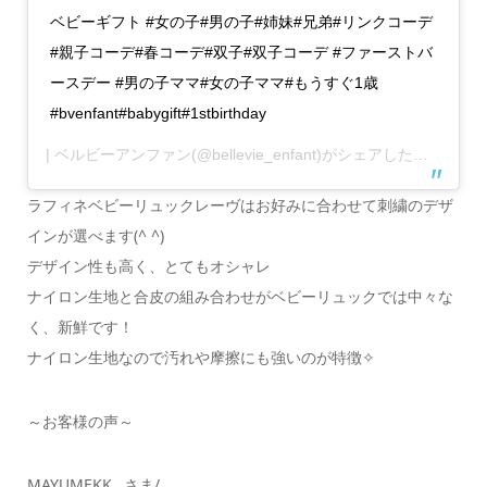
ベビーギフト #女の子#男の子#姉妹#兄弟#リンクコーデ
#親子コーデ#春コーデ#双子#双子コーデ #ファーストバ
ースデー #男の子ママ#女の子ママ#もうすぐ1歳
#bvenfant#babygift#1stbirthday
| ベルビーアンファン
(@bellevie_enfant)がシェアした投稿 –
20
ラフィネベビーリュックレーヴはお好みに合わせて刺繍のデザ
インが選べます(^ ^)
デザイン性も高く、とてもオシャレ
ナイロン生地と合皮の組み合わせがベビーリュックでは中々な
く、新鮮です！
ナイロン生地なので汚れや摩擦にも強いのが特徴✧
～お客様の声～
MAYUMEKK…さま/