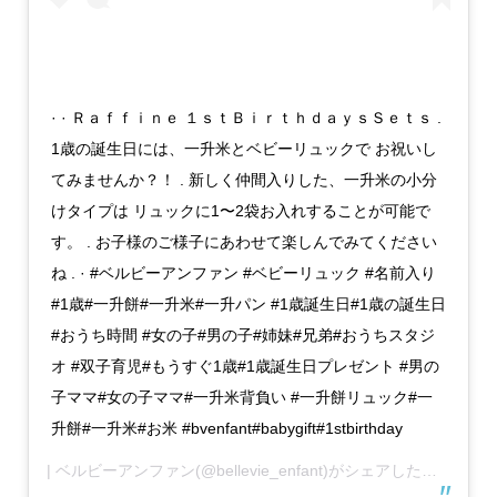
· · Ｒａｆｆｉｎｅ １ｓｔＢｉｒｔｈｄａｙｓＳｅｔｓ .
1歳の誕生日には、一升米とベビーリュックで お祝いし
てみませんか？！ . 新しく仲間入りした、一升米の小分
けタイプは リュックに1〜2袋お入れすることが可能で
す。 . お子様のご様子にあわせて楽しんでみてください
ね . · #ベルビーアンファン #ベビーリュック #名前入り
#1歳#一升餅#一升米#一升パン #1歳誕生日#1歳の誕生日
#おうち時間 #女の子#男の子#姉妹#兄弟#おうちスタジ
オ #双子育児#もうすぐ1歳#1歳誕生日プレゼント #男の
子ママ#女の子ママ#一升米背負い #一升餅リュック#一
升餅#一升米#お米 #bvenfant#babygift#1stbirthday
| ベルビーアンファン
(@bellevie_enfant)がシェアした投稿 –
20