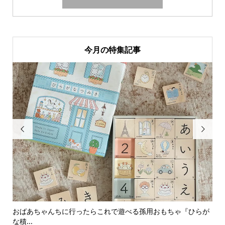
今月の特集記事


おばあちゃんちに行ったらこれで遊べる孫用おもちゃ『ひらが
男
な積...