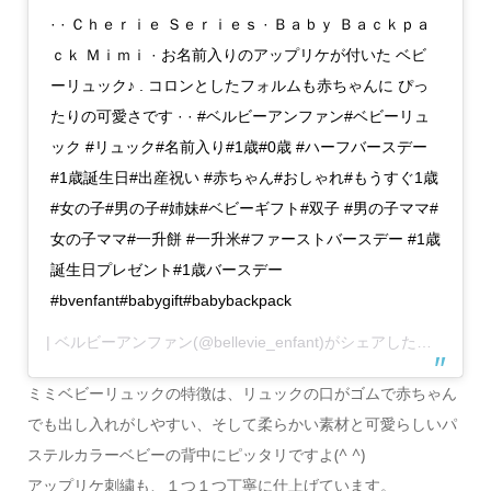
· · Ｃｈｅｒｉｅ Ｓｅｒｉｅｓ · Ｂａｂｙ Ｂａｃｋｐａ
ｃｋ Ｍｉｍｉ · お名前入りのアップリケが付いた ベビ
ーリュック♪ . コロンとしたフォルムも赤ちゃんに ぴっ
たりの可愛さです · · #ベルビーアンファン#ベビーリュ
ック #リュック#名前入り#1歳#0歳 #ハーフバースデー
#1歳誕生日#出産祝い #赤ちゃん#おしゃれ#もうすぐ1歳
#女の子#男の子#姉妹#ベビーギフト#双子 #男の子ママ#
女の子ママ#一升餅 #一升米#ファーストバースデー #1歳
誕生日プレゼント#1歳バースデー
#bvenfant#babygift#babybackpack
| ベルビーアンファン
(@bellevie_enfant)がシェアした投稿 –
20
ミミベビーリュックの特徴は、リュックの口がゴムで赤ちゃん
でも出し入れがしやすい、そして柔らかい素材と可愛らしいパ
ステルカラーベビーの背中にピッタリですよ(^ ^)
アップリケ刺繍も、１つ１つ丁寧に仕上げています。