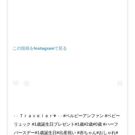
この投稿をInstagramで見る
· · Ｔｒａｖｅｌｅｒ✈︎ · · #ベルビーアンファン #ベビー
リュック #1歳誕生日プレゼント#1歳#2歳#0歳 #ハーフ
バースデー#1歳誕生日#出産祝い #赤ちゃん#おしゃれ#