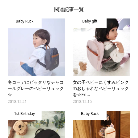
関連記事一覧
Baby Ruck
Baby gift
冬コーデにピッタリなチャコ
女の子ベビーにくすみピンク
ールグレーのベビーリュック
のおしゃれなベビーリュック
☆
を☆En...
2018.12.21
2018.12.15
1st Birthday
Baby Ruck