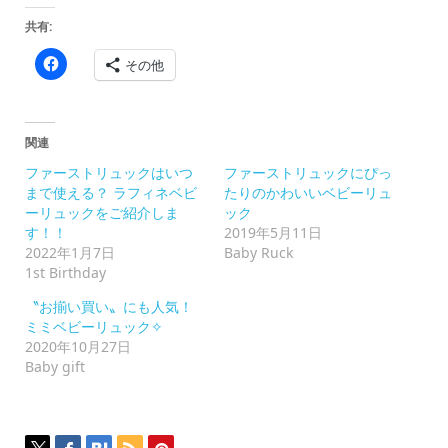
共有:
Facebook
その他
で
共
有
す
る
に
関連
は
ク
ファーストリュックはいつ
ファーストリュックにぴっ
リ
ッ
まで使える？ ラフィネベビ
たりのかわいいベビーリュ
ク
ーリュックをご紹介しま
ック
し
て
す！！
2019年5月11日
く
2022年1月7日
Baby Ruck
だ
さ
1st Birthday
い
(新
〝お揃い買い〟にも人気！
し
い
ミミベビーリュック✧
ウ
2020年10月27日
ィ
ン
Baby gift
ド
ウ
で
開
き
ま