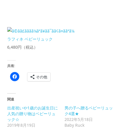
ラフィネ ベビーリュック
6,480円（税込）
共有:
Facebook
その他
で
共
有
す
る
に
関連
は
ク
出産祝いや1歳のお誕生日に
男の子へ贈るベビーリュッ
リ
ッ
人気の贈り物はベビーリュ
ク4選★
ク
ック☆
2022年5月18日
し
て
2019年8月19日
Baby Ruck
く