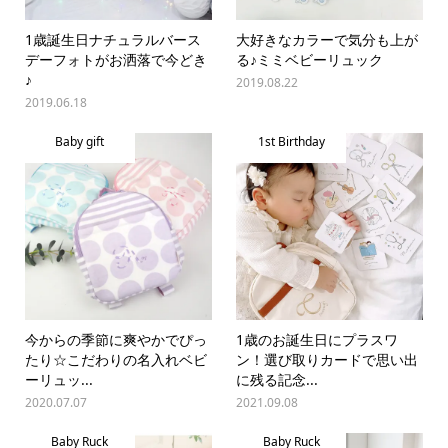
1歳誕生日ナチュラルバース
大好きなカラーで気分も上が
デーフォトがお洒落で今どき
る♪ミミベビーリュック
♪
2019.08.22
2019.06.18
Baby gift
1st Birthday
今からの季節に爽やかでぴっ
1歳のお誕生日にプラスワ
たり☆こだわりの名入れベビ
ン！選び取りカードで思い出
ーリュッ...
に残る記念...
2020.07.07
2021.09.08
Baby Ruck
Baby Ruck