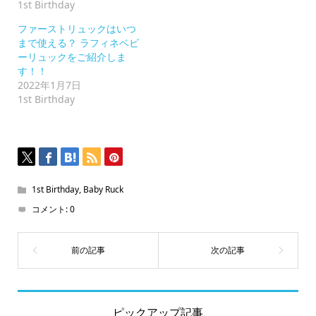
1st Birthday
だ
さ
い
ファーストリュックはいつ
(新
まで使える？ ラフィネベビ
し
い
ーリュックをご紹介しま
ウ
す！！
ィ
ン
2022年1月7日
ド
1st Birthday
ウ
で
開
き
ま
す)
1st Birthday
,
Baby Ruck
コメント:
0
ピックアップ記事