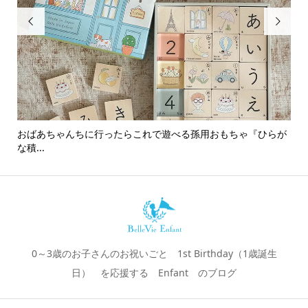


おばあちゃんちに行ったらこれで遊べる孫用おもちゃ『ひらが
男
な積...
0～3歳のお子さんのお祝いごと 1st Birthday（1歳誕生
日） を応援する Enfant のブログ