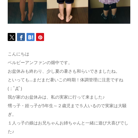
こんにちは
ベルビーアンファンの畑中です。
お盆休みも終わり、少し夏の暑さも和らいできましたね。
といっても…まだまだ暑いこの時期！体調管理に注意ですね
(；ﾟДﾟ)
我が家のお盆休みは、私の実家に行って来ました♪
甥っ子・姪っ子が5年生～２歳児まで５人いるので実家は大騒
ぎ。
１人っ子の娘はお兄ちゃんお姉ちゃんと一緒に遊び大喜びでし
た♪