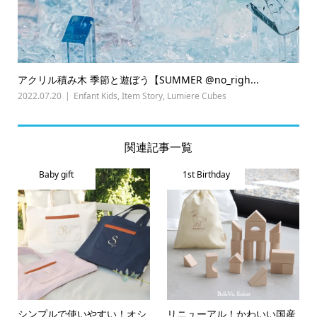
アクリル積み木 季節と遊ぼう【SUMMER @no_righ...
2022.07.20
Enfant Kids
,
Item Story
,
Lumiere Cubes
関連記事一覧
Baby gift
1st Birthday
シンプルで使いやすい！オシ
リニューアル！かわいい国産