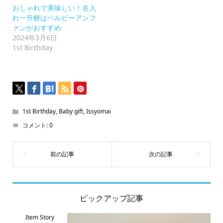
い
おしゃれで美味しい！名入
(新
れ一升餅はベルビーアンフ
し
い
ァンがおすすめ
ウ
2024年3月6日
ィ
ン
1st Birthday
ド
ウ
で
開
き
ま
す)
1st Birthday
,
Baby gift
,
Issyomai
コメント:
0
ピックアップ記事
Item Story