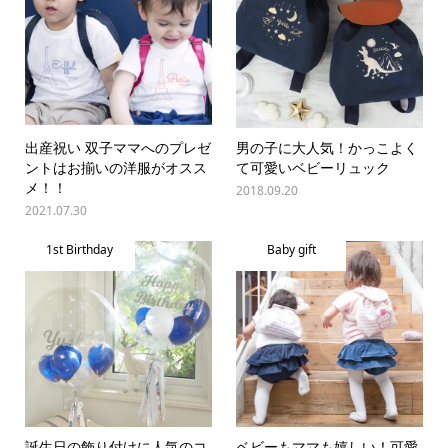
出産祝い 双子ママへのプレゼ
男の子に大人気！かっこよく
ントはお揃いの洋服がオスス
て可愛いベビーリュック
メ！！
2018.09.20
2021.07.30
1st Birthday
Baby gift
誕生日の飾り付けに人気のコ
ベビーもママも嬉しい！可愛