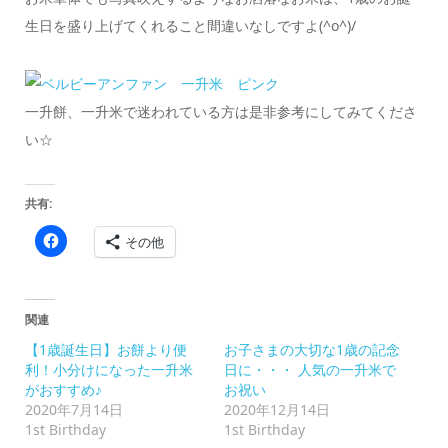
生日を盛り上げてくれること間違いなしですよ(^o^)/
一升餅、一升米で迷われている方は是非参考にしてみてくださ
い☆
共有:
Facebook
その他
で
共
有
す
る
に
関連
は
ク
【1歳誕生日】お餅より便
お子さまの大切な1歳の記念
リ
ッ
利！小分けになった一升米
日に・・・ 人気の一升米で
ク
がおすすめ♪
お祝い
し
て
2020年7月14日
2020年12月14日
く
1st Birthday
1st Birthday
だ
さ