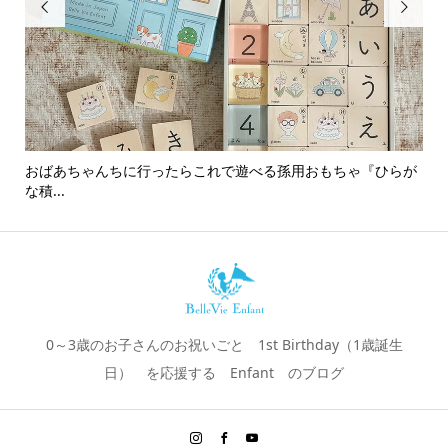


おばあちゃんちに行ったらこれで遊べる孫用おもちゃ『ひらが
男
な積...
0～3歳のお子さんのお祝いごと 1st Birthday（1歳誕生
日） を応援する Enfant のブログ