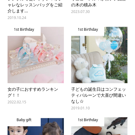
ャレなレッスンバッグをご紹
の木の積み木
介します...
2023.07.30
2019.10.24
1st Birthday
1st Birthday
女の子におすすめランキン
子どもの誕生日はコンフェッ
グ！！
ティバルーンで大喜び間違い
なし☆
2022.02.15
2019.01.10
Baby gift
1st Birthday