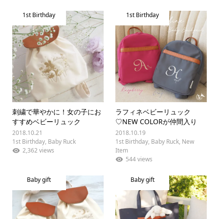
1st Birthday
1st Birthday
刺繍で華やかに！女の子にお
ラフィネベビーリュック
すすめベビーリュック
♡NEW COLORが仲間入り
2018.10.21
2018.10.19
1st Birthday
,
Baby Ruck
1st Birthday
,
Baby Ruck
,
New
2,362 views
Item
544 views
Baby gift
Baby gift