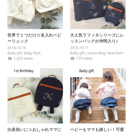
世界で１つだけ☆名入れベビ
大人気ラフィネシリーズにレ
ーリュック
ッスンバッグが仲間入り♪
2018.10.16
2018.10.11
Baby gift
,
Baby Ruck
Baby gift
,
Lesson Bag
,
New Item
1,020 views
779 views
1st Birthday
Baby gift
出産祝いに☆おしゃれママに
ベビーもママも嬉しい！可愛