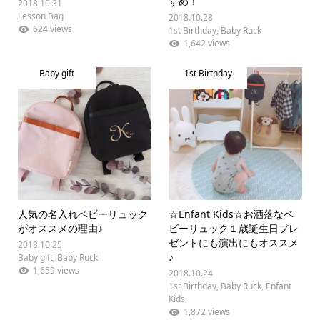
すめ！
2018.10.31
Lesson Bag
2018.10.28
624 views
1st Birthday
,
Baby Ruck
1,642 views
Baby gift
1st Birthday
人気の名入れベビーリュック
☆Enfant Kids☆お洒落なベ
がオススメの理由♪
ビーリュック１歳誕生日プレ
ゼントにも演出にもオススメ
2018.10.25
♪
Baby gift
,
Baby Ruck
1,659 views
2018.10.24
1st Birthday
,
Baby Ruck
,
Enfant
Kids
1,872 views