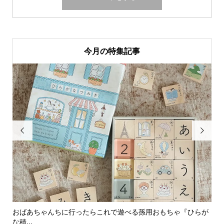
今月の特集記事


おばあちゃんちに行ったらこれで遊べる孫用おもちゃ『ひらが
男
な積...