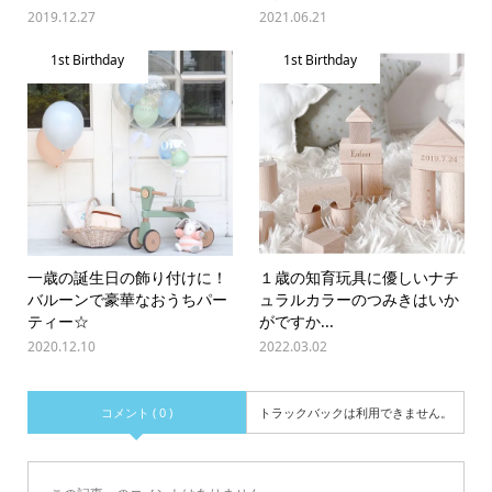
2019.12.27
2021.06.21
1st Birthday
1st Birthday
一歳の誕生日の飾り付けに！
１歳の知育玩具に優しいナチ
バルーンで豪華なおうちパー
ュラルカラーのつみきはいか
ティー☆
がですか...
2020.12.10
2022.03.02
コメント ( 0 )
トラックバックは利用できません。