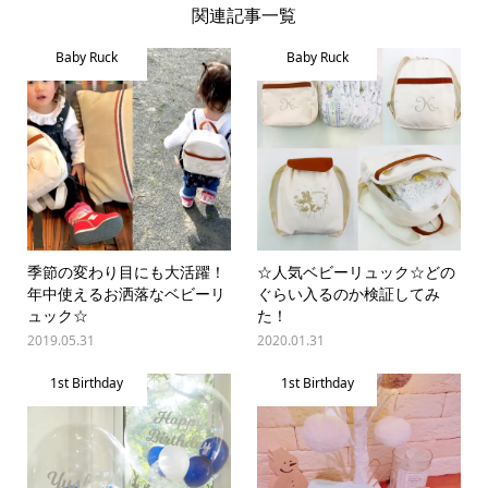
関連記事一覧
Baby Ruck
Baby Ruck
季節の変わり目にも大活躍！
☆人気ベビーリュック☆どの
年中使えるお洒落なベビーリ
ぐらい入るのか検証してみ
ュック☆
た！
2019.05.31
2020.01.31
1st Birthday
1st Birthday