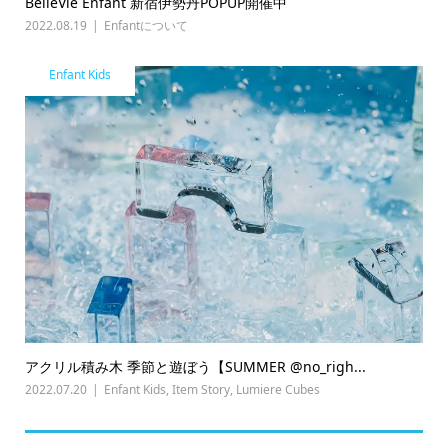
BelleVie Enfant 新宿伊勢丹POPUP開催中
2022.08.19
Enfantについて
Enfant Kids
アクリル積み木 季節と遊ぼう【SUMMER @no_righ...
2022.07.20
Enfant Kids
,
Item Story
,
Lumiere Cubes