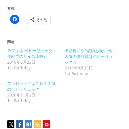
共有:
Facebook
その他
で
共
有
す
る
に
関連
は
ク
ラフィネ ベビーリュック・
出産祝いや1歳のお誕生日に
リ
ッ
年齢でのサイズ比較♪
人気の贈り物はベビーリュ
ク
2019年8月23日
ック☆
し
て
1st Birthday
2019年8月19日
く
1st Birthday
だ
さ
い
プレゼントにはこれ！人気
(新
のベビーリュック
し
い
2020年11月2日
ウ
1st Birthday
ィ
ン
ド
ウ
で
開
き
ま