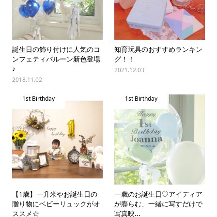
誕生日の飾り付けに人気のコ
知育玩具のおすすめランキン
ンフェティバルーン新色登場
グ！！
♪
2021.12.03
2018.11.02
1st Birthday
1st Birthday
【1歳】一升米やお誕生日の
一歳のお誕生日♡ アイディア
贈り物にベビーリュックがオ
が膨らむ、一緒に写すだけで
ススメ☆
写真映...