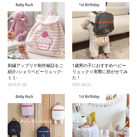
Baby Ruck
1st Birthday
刺繍アップリケ制作秘話をご
1歳男の子におすすめベビー
紹介♪シェリベビーリュック-
リュック☆実際に担がせてみ
ミミ-
た！
2019.01.30
2021.04.22
Baby Ruck
1st Birthday