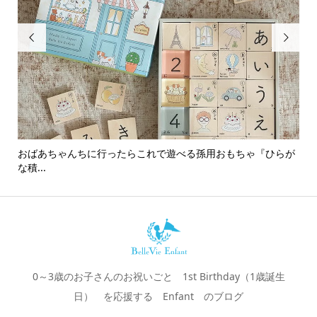


おばあちゃんちに行ったらこれで遊べる孫用おもちゃ『ひらが
男
な積...
0～3歳のお子さんのお祝いごと 1st Birthday（1歳誕生
日） を応援する Enfant のブログ