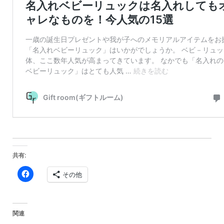
共有:
Facebook
その他
で
共
有
す
る
に
関連
は