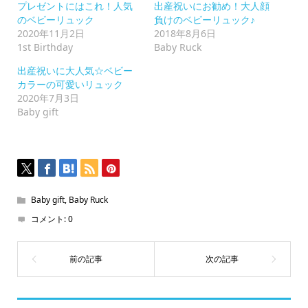
ク
プレゼントにはこれ！人気
出産祝いにお勧め！大人顔
リ
ッ
のベビーリュック
負けのベビーリュック♪
ク
2020年11月2日
2018年8月6日
し
て
1st Birthday
Baby Ruck
く
だ
出産祝いに大人気☆ベビー
さ
い
カラーの可愛いリュック
(新
2020年7月3日
し
い
Baby gift
ウ
ィ
ン
ド
ウ
で
開
き
ま
す)
Baby gift
,
Baby Ruck
コメント:
0