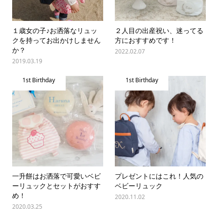
１歳女の子♪お洒落なリュッ
２人目の出産祝い、迷ってる
クを持ってお出かけしません
方におすすめです！
か？
2022.02.07
2019.03.19
1st Birthday
1st Birthday
一升餅はお洒落で可愛いベビ
プレゼントにはこれ！人気の
ーリュックとセットがおすす
ベビーリュック
め！
2020.11.02
2020.03.25