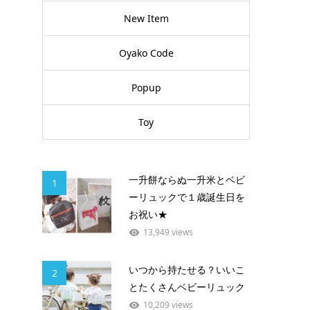
New Item
Oyako Code
Popup
Toy
一升餅ならぬ一升米とベビ
1
ーリュックで１歳誕生日を
お祝い★
13,949 views
いつから持たせる？いいこ
2
とたくさんベビーリュック
10,209 views