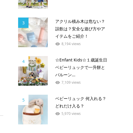
アクリル積み木は危ない？
3
誤飲は？安全な遊び方やア
イテムをご紹介！
8,194 views
☆Enfant Kids☆１歳誕生日
4
ベビーリュックで一升餅と
バルーン...
7,109 views
ベビーリュック 何入れる？
5
どれだけ入る？
5,970 views