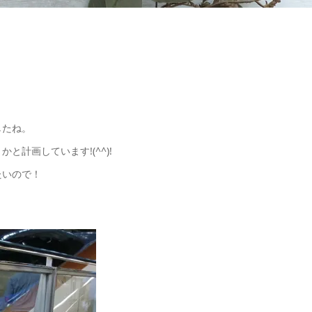
したね。
計画しています!(^^)!
たいので！