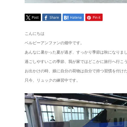
Post
Share
Hatena
Pin it
こんにちは
ベルビーアンファンの畑中です。
あんなに暑かった夏が過ぎ、すっかり季節は秋になりま
過ごしやすいこの季節、我が家ではどこかに旅行へ行こうかと
お出かけの時、娘に自分の荷物は自分で持つ習慣を付け
只今、リュックの練習中です。