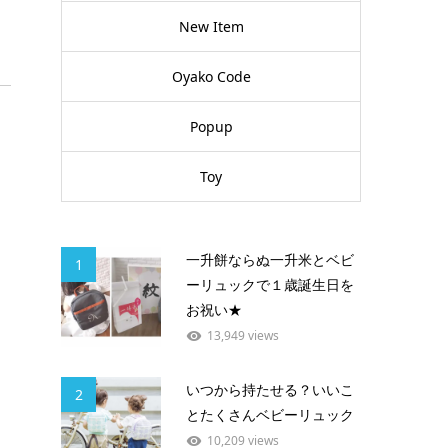
New Item
Oyako Code
Popup
Toy
一升餅ならぬ一升米とベビ
1
ーリュックで１歳誕生日を
お祝い★
13,949 views
いつから持たせる？いいこ
2
とたくさんベビーリュック
10,209 views