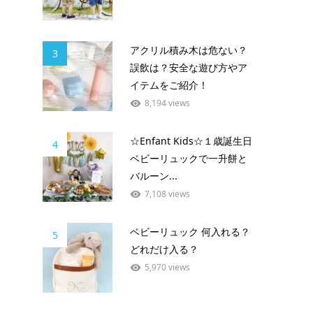
アクリル積み木は危ない？
3
誤飲は？安全な遊び方やア
イテムをご紹介！
8,194 views
☆Enfant Kids☆１歳誕生日
4
ベビーリュックで一升餅と
バルーン...
7,108 views
ベビーリュック 何入れる？
5
どれだけ入る？
5,970 views