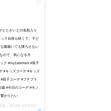
は、あやととかいとの名前入り
 リュック自体も軽くて、子ど
、公園着いても降ろさない
んの商品なので、気になる方
 #my1stenfant #双子
デ #キッズコーデ #キッズ
インズ #双子コーデ #プチプラ
2歳 #今日のコーデ #モノ
んと繋がりたい
投稿 –
2018年 6月月3日午前5時19分PDT