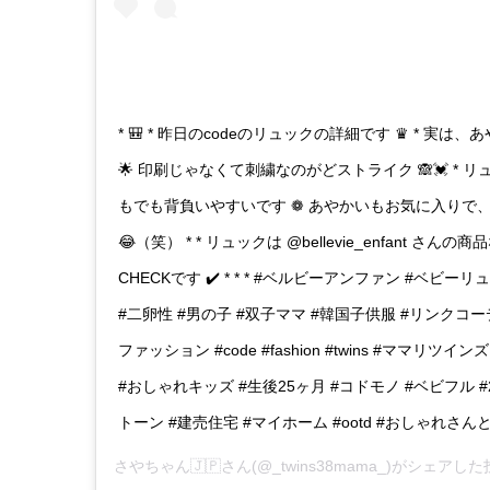
* 🎒 * 昨日のcodeのリュックの詳細です ♛ * 実
🌟 印刷じゃなくて刺繍なのがどストライク 🙈💓 *
もでも背負いやすいです ❁ あやかいもお気に入りで
😂（笑） * * リュックは @bellevie_enfant さ
CHECKです ✔️ * * * #ベルビーアンファン #ベビーリュック
#二卵性 #男の子 #双子ママ #韓国子供服 #リンクコー
ファッション #code #fashion #twins #ママリツ
#おしゃれキッズ #生後25ヶ月 #コドモノ #ベビフル #
トーン #建売住宅 #マイホーム #ootd #おしゃれさ
さやちゃん🇯🇵
さん(@_twins38mama_)がシェアした