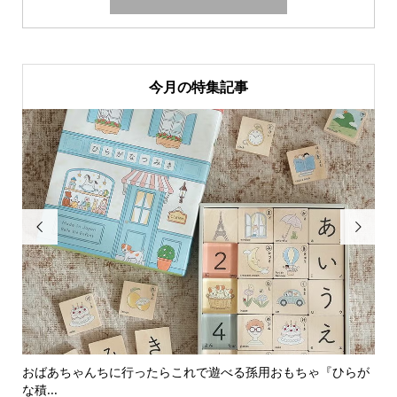
今月の特集記事


おばあちゃんちに行ったらこれで遊べる孫用おもちゃ『ひらが
男
な積...