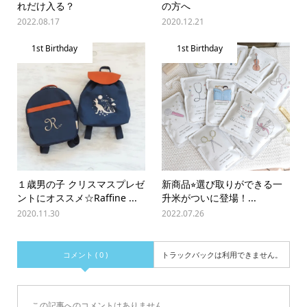
れだけ入る？
の方へ
2022.08.17
2020.12.21
1st Birthday
1st Birthday
１歳男の子 クリスマスプレゼ
新商品⭐︎選び取りができる一
ントにオススメ☆Raffine ...
升米がついに登場！...
2020.11.30
2022.07.26
コメント ( 0 )
トラックバックは利用できません。
この記事へのコメントはありません。