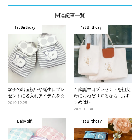
関連記事一覧
1st Birthday
1st Birthday
双子の出産祝いや誕生日プレ
１歳誕生日プレゼントを祖父
ゼントに名入れアイテムを☆
母におねだりするなら…おす
すめはレ...
2019.12.25
2020.11.30
Baby gift
1st Birthday