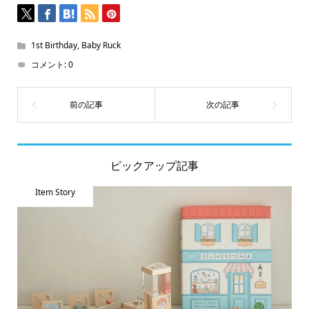
開
き
ま
す)
1st Birthday
,
Baby Ruck
コメント:
0
ピックアップ記事
Item Story