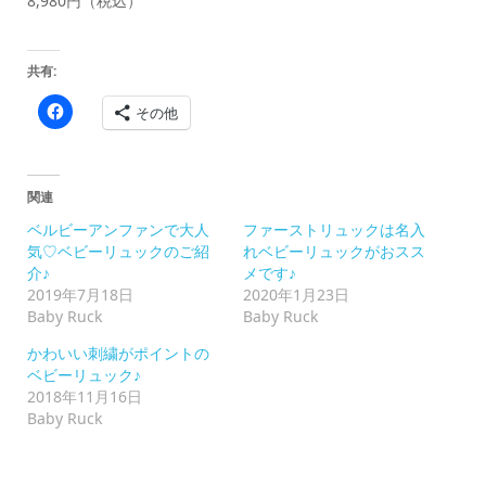
8,980円（税込）
共有:
Facebook
その他
で
共
有
す
る
に
関連
は
ク
ベルビーアンファンで大人
ファーストリュックは名入
リ
ッ
気♡ベビーリュックのご紹
れベビーリュックがおスス
ク
介♪
メです♪
し
て
2019年7月18日
2020年1月23日
く
Baby Ruck
Baby Ruck
だ
さ
い
かわいい刺繍がポイントの
(新
ベビーリュック♪
し
い
2018年11月16日
ウ
Baby Ruck
ィ
ン
ド
ウ
で