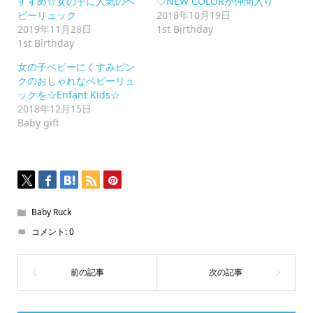
ッ
すすめ☆女の子に人気のベ
♡NEW COLORが仲間入り
ク
ビーリュック
2018年10月19日
し
て
2019年11月28日
1st Birthday
く
1st Birthday
だ
さ
い
女の子ベビーにくすみピン
(新
クのおしゃれなベビーリュ
し
い
ックを☆Enfant Kids☆
ウ
2018年12月15日
ィ
ン
Baby gift
ド
ウ
で
開
き
ま
す)
Baby Ruck
コメント:
0