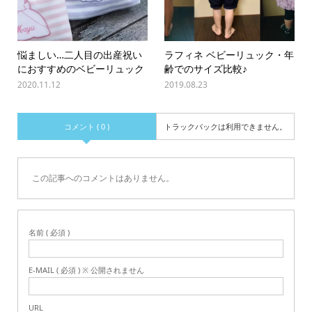
悩ましい…二人目の出産祝い
ラフィネ ベビーリュック・年
におすすめのベビーリュック
齢でのサイズ比較♪
2020.11.12
2019.08.23
コメント ( 0 )
トラックバックは利用できません。
この記事へのコメントはありません。
名前 ( 必須 )
E-MAIL ( 必須 ) ※ 公開されません
URL