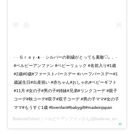
· · Ｇｒａｙ·ᴥ· · シルバーの刺繍がとっても素敵♡｡． ·
#ベルビーアンファン #ベビーリュック #名前入り#1歳
#2歳#0歳#ファーストバースデー #ハーフバースデー#1
歳誕生日#出産祝い #赤ちゃん#おしゃれ#ベビーギフト
#11月 #女の子#男の子#姉妹#兄弟#リンクコーデ #親子
コーデ#秋コーデ#双子#双子コーデ #男の子ママ#女の子
ママ#もうすぐ1歳 #bvenfant#babygift#madeinjapan
BellevieEnfant｜ベルビーアンファン
さん(@bellevie_enfant)がシェアした投稿 –