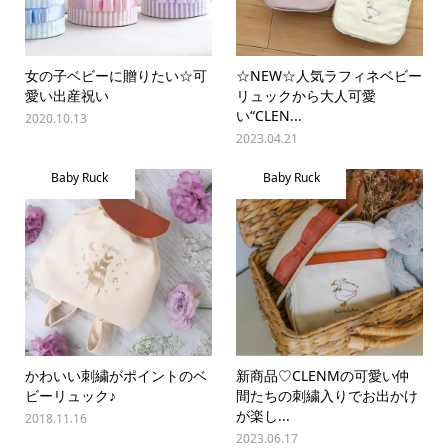
女の子ベビーに贈りたい☆可
☆NEW☆人気ラフィネベビー
愛い出産祝い
リュックから大人可愛
い“CLEN...
2020.10.13
2023.04.21
Baby Ruck
Baby Ruck
かわいい刺繍がポイントのベ
新商品♡CLENMの可愛い仲
ビーリュック♪
間たちの刺繍入りでお出かけ
が楽し...
2018.11.16
2023.06.17