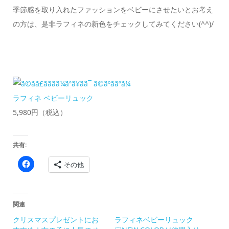
季節感を取り入れたファッションをベビーにさせたいとお考え
の方は、是非ラフィネの新色をチェックしてみてください(^^)/
ラフィネ ベビーリュック
5,980円（税込）
共有:
Facebook
その他
で
共
有
す
る
に
関連
は
ク
クリスマスプレゼントにお
ラフィネベビーリュック
リ