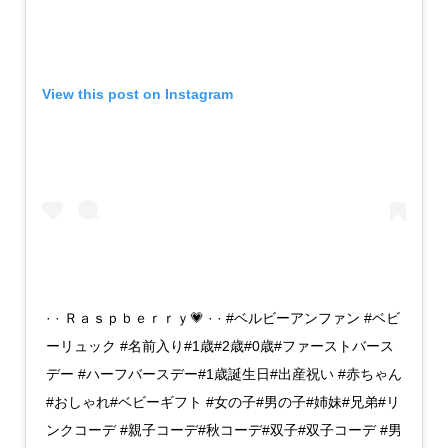
View this post on Instagram
· · Ｒａｓｐｂｅｒｒｙ💗 · · #ベルビーアンファン #ベビ
ーリュック #名前入り#1歳#2歳#0歳#ファーストバース
デー #ハーフバースデー#1歳誕生日#出産祝い #赤ちゃん
#おしゃれ#ベビーギフト #女の子#男の子#姉妹#兄弟#リ
ンクコーデ #親子コーデ#秋コーデ#双子#双子コーデ #男