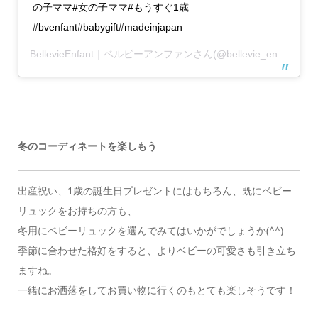
の子ママ#女の子ママ#もうすぐ1歳
#bvenfant#babygift#madeinjapan
BellevieEnfant｜ベルビーアンファン
さん(@bellevie_enfant)がシェアした投稿 –
冬のコーディネートを楽しもう
出産祝い、1歳の誕生日プレゼントにはもちろん、既にベビー
リュックをお持ちの方も、
冬用にベビーリュックを選んでみてはいかがでしょうか(^^)
季節に合わせた格好をすると、よりベビーの可愛さも引き立ち
ますね。
一緒にお洒落をしてお買い物に行くのもとても楽しそうです！