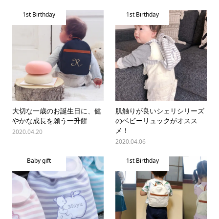
1st Birthday
1st Birthday
大切な一歳のお誕生日に、健
肌触りが良いシェリシリーズ
やかな成長を願う一升餅
のベビーリュックがオスス
メ！
2020.04.20
2020.04.06
Baby gift
1st Birthday