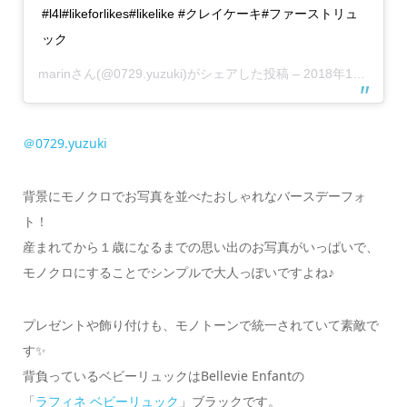
#l4l#likeforlikes#likelike #クレイケーキ#ファーストリュ
ック
marin
さん(@0729.yuzuki)がシェアした投稿 –
2018年11月月7日午前5時01分PST
＠0729.yuzuki
背景にモノクロでお写真を並べたおしゃれなバースデーフォ
ト！
産まれてから１歳になるまでの思い出のお写真がいっぱいで、
モノクロにすることでシンプルで大人っぽいですよね♪
プレゼントや飾り付けも、モノトーンで統一されていて素敵で
す✨
背負っているベビーリュックはBellevie Enfantの
「
ラフィネ ベビーリュック
」ブラックです。