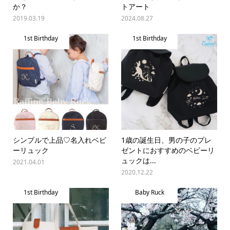
か？
トアート
2019.03.19
2024.08.27
1st Birthday
1st Birthday
シンプルで上品♡名入れベビ
1歳の誕生日、男の子のプレ
ーリュック
ゼントにおすすめのベビーリ
ュックは...
2021.04.01
2020.12.22
1st Birthday
Baby Ruck