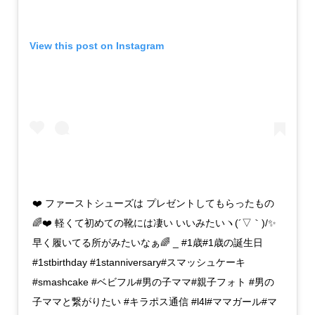
View this post on Instagram
❤️ ファーストシューズは プレゼントしてもらったもの
🌈❤️ 軽くて初めての靴には凄い いいみたいヽ(´▽｀)/✨
早く履いてる所がみたいなぁ🌈 _ #1歳#1歳の誕生日
#1stbirthday #1stanniversary#スマッシュケーキ
#smashcake #ベビフル#男の子ママ#親子フォト #男の
子ママと繋がりたい #キラポス通信 #l4l#ママガール#マ