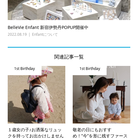
BelleVie Enfant 新宿伊勢丹POPUP開催中
2022.08.19
Enfantについて
関連記事一覧
1st Birthday
1st Birthday
１歳女の子♪お洒落なリュッ
敬老の日にもおすす
クを持ってお出かけしません
め！”今”を形に残すファース