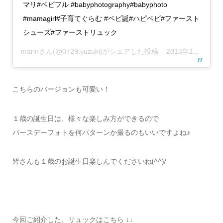
マリ#ベビフル #babyphotography#babyphoto
#mamagirl#子育てぐらむ #ベビ誕#ハピベビ#ファースト
シューズ#ファーストリュック
marin
さん(@0729.yuzuki)がシェアした投稿 –
2018年11月月7日午前5時13分PST
こちらのバージョンも可愛い！
１歳の誕生日は、様々な楽しみ方ができるので
バースデーフォトを何パターンか撮るのもいいですよね♪
皆さんも１歳のお誕生日楽しんでくださいね(^^)/
今回ご紹介した、リュックはこちら ↓↓