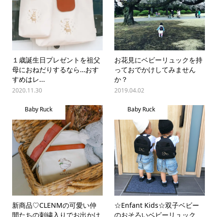
１歳誕生日プレゼントを祖父
お花見にベビーリュックを持
母におねだりするなら…おす
っておでかけしてみません
すめはレ...
か？
2020.11.30
2019.04.02
Baby Ruck
Baby Ruck
新商品♡CLENMの可愛い仲
☆Enfant Kids☆双子ベビー
間たちの刺繍入りでお出かけ
のおそろいベビーリュック