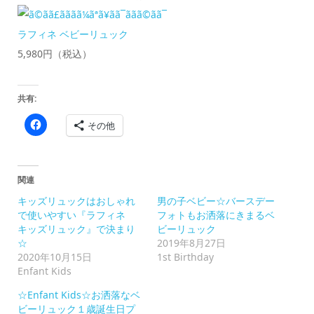
ラフィネ ベビーリュック
5,980円（税込）
共有:
Facebook
その他
で
共
有
す
る
に
関連
は
ク
キッズリュックはおしゃれ
男の子ベビー☆バースデー
リ
ッ
で使いやすい『ラフィネ
フォトもお洒落にきまるベ
ク
キッズリュック』で決まり
ビーリュック
し
て
☆
2019年8月27日
く
2020年10月15日
1st Birthday
だ
さ
Enfant Kids
い
(新
☆Enfant Kids☆お洒落なベ
し
い
ビーリュック１歳誕生日プ