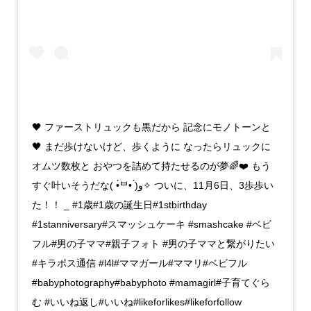
🖤 ファーストリュックも黒だから 記念にモノトーンと
🖤 まだ歩けないけど、歩くように なったらリュックに
オムツ数枚と おやつを詰めて持たせるのが夢🌈❤️ もう
すぐ叶いそうだな( •̀ᄇ• ́)ﻭ✧ ついに、11月6日、3歩歩い
た！！ _ #1歳#1歳の誕生日#1stbirthday
#1stanniversary#スマッシュケーキ #smashcake #ベビ
フル#男の子ママ#親子フォト #男の子ママと繋がりたい
#キラポス通信 #l4l#ママガール#ママリ#ベビフル
#babyphotography#babyphoto #mamagirl#子育てぐら
む #いいね返し#いいね#likeforlikes#likeforfollow