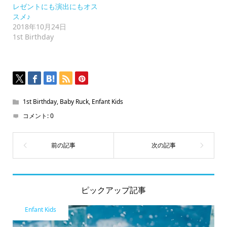
ウ
レゼントにも演出にもオス
ィ
ン
スメ♪
ド
2018年10月24日
ウ
で
1st Birthday
開
き
ま
す)
1st Birthday
,
Baby Ruck
,
Enfant Kids
コメント:
0
ピックアップ記事
Enfant Kids