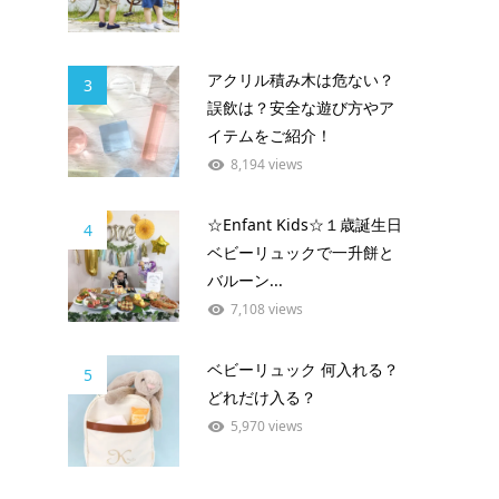
アクリル積み木は危ない？
3
誤飲は？安全な遊び方やア
イテムをご紹介！
8,194 views
☆Enfant Kids☆１歳誕生日
4
ベビーリュックで一升餅と
バルーン...
7,108 views
ベビーリュック 何入れる？
5
どれだけ入る？
5,970 views