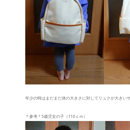
年少の時はまだまだ体の大きさに対してリュクが大きい
＊参考＊5歳児女の子（110ｃｍ）