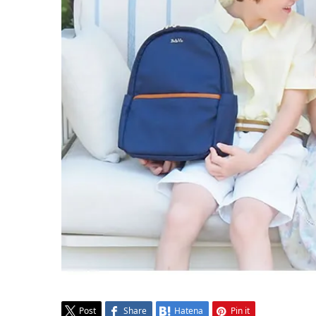
Post
Share
Hatena
Pin it