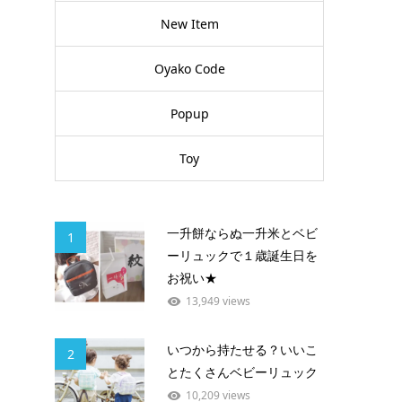
New Item
Oyako Code
Popup
Toy
一升餅ならぬ一升米とベビ
1
ーリュックで１歳誕生日を
お祝い★
13,949 views
いつから持たせる？いいこ
2
とたくさんベビーリュック
10,209 views