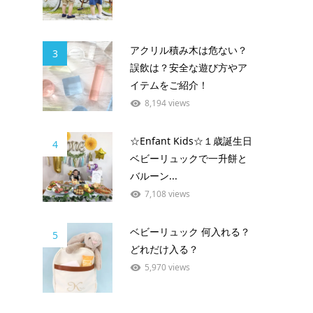
アクリル積み木は危ない？
3
誤飲は？安全な遊び方やア
イテムをご紹介！
8,194 views
☆Enfant Kids☆１歳誕生日
4
ベビーリュックで一升餅と
バルーン...
7,108 views
ベビーリュック 何入れる？
5
どれだけ入る？
5,970 views