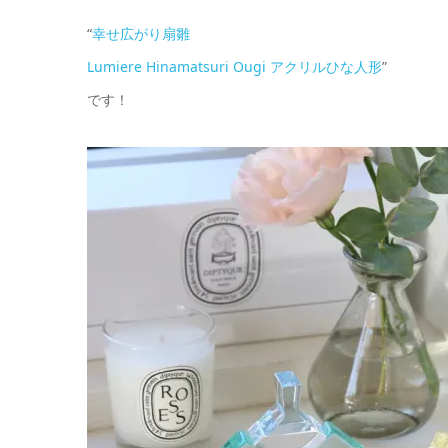
“
幸せ広がり扇雛
Lumiere Hinamatsuri Ougi アクリルひな人形
”
です！