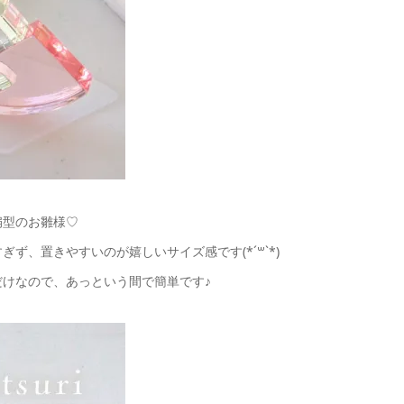
扇型のお雛様♡
ず、置きやすいのが嬉しいサイズ感です(*´꒳`*)
だけなので、あっという間で簡単です♪