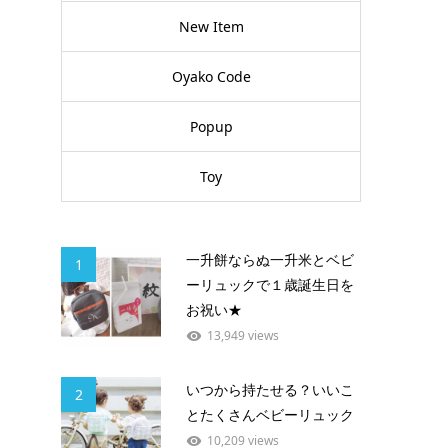
New Item
Oyako Code
Popup
Toy
一升餅ならぬ一升米とベビ
1
ーリュックで１歳誕生日を
お祝い★
13,949 views
いつから持たせる？いいこ
2
とたくさんベビーリュック
10,209 views