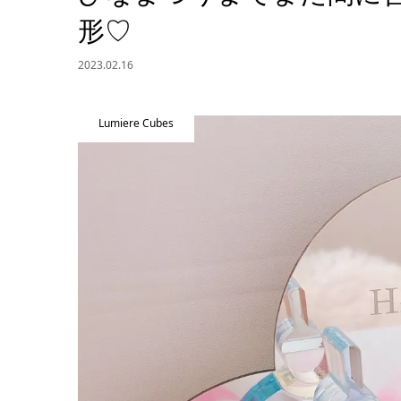
形♡
2023.02.16
Lumiere Cubes