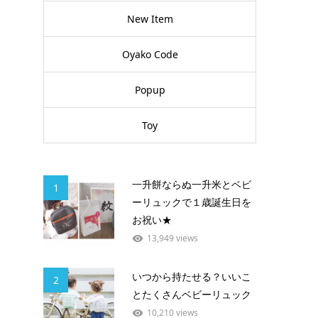
New Item
Oyako Code
Popup
Toy
一升餅ならぬ一升米とベビ
1
ーリュックで１歳誕生日を
お祝い★
13,949 views
いつから持たせる？いいこ
2
とたくさんベビーリュック
10,210 views