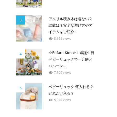
アクリル積み木は危ない？
3
誤飲は？安全な遊び方やア
イテムをご紹介！
8,194 views
☆Enfant Kids☆１歳誕生日
4
ベビーリュックで一升餅と
バルーン...
7,109 views
ベビーリュック 何入れる？
5
どれだけ入る？
5,970 views