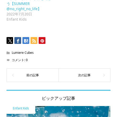
(新
う【SUMMER
し
い
@no_right_no_life】
ウ
2022年7月20日
ィ
ン
Enfant Kids
ド
ウ
で
開
き
ま
す)
Lumiere Cubes
コメント:
0
ピックアップ記事
Enfant Kids