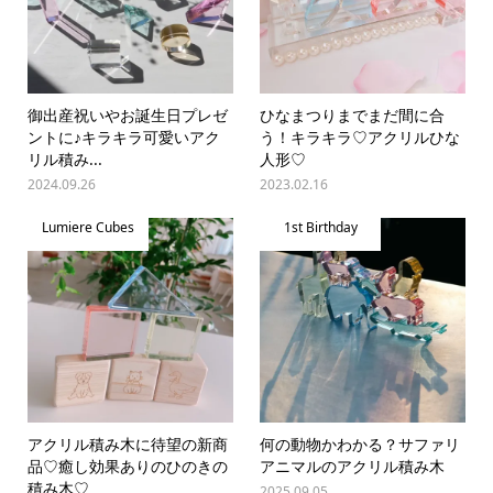
御出産祝いやお誕生日プレゼ
ひなまつりまでまだ間に合
ントに♪キラキラ可愛いアク
う！キラキラ♡アクリルひな
リル積み...
人形♡
2024.09.26
2023.02.16
Lumiere Cubes
1st Birthday
アクリル積み木に待望の新商
何の動物かわかる？サファリ
品♡癒し効果ありのひのきの
アニマルのアクリル積み木
積み木♡
2025.09.05