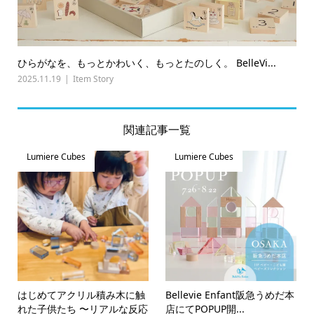
ひらがなを、もっとかわいく、もっとたのしく。 BelleVi...
2025.11.19
Item Story
関連記事一覧
Lumiere Cubes
Lumiere Cubes
はじめてアクリル積み木に触
Bellevie Enfant阪急うめだ本
れた子供たち 〜リアルな反応
店にてPOPUP開...