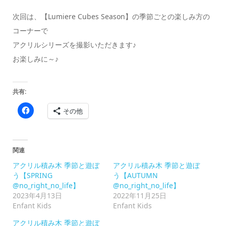
次回は、【Lumiere Cubes Season】の季節ごとの楽しみ方の
コーナーで
アクリルシリーズを撮影いただきます♪
お楽しみに～♪
共有:
Facebook
その他
で
共
有
す
る
に
関連
は
ク
アクリル積み木 季節と遊ぼ
アクリル積み木 季節と遊ぼ
リ
ッ
う【SPRING
う【AUTUMN
ク
@no_right_no_life】
@no_right_no_life】
し
て
2023年4月13日
2022年11月25日
く
Enfant Kids
Enfant Kids
だ
さ
い
アクリル積み木 季節と遊ぼ