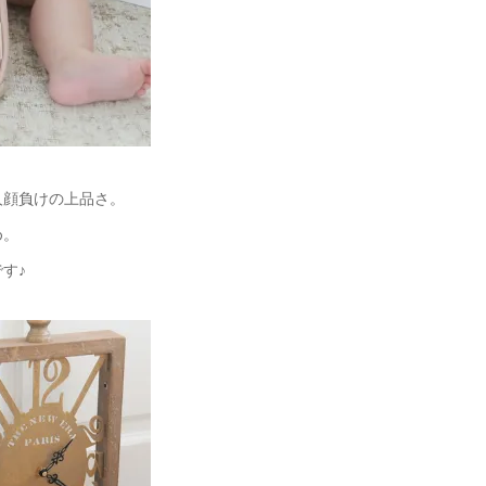
人顔負けの上品さ。
め。
す♪