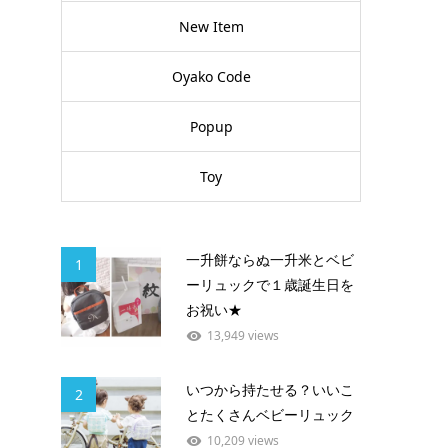
New Item
Oyako Code
Popup
Toy
一升餅ならぬ一升米とベビ
1
ーリュックで１歳誕生日を
お祝い★
13,949 views
いつから持たせる？いいこ
2
とたくさんベビーリュック
10,209 views