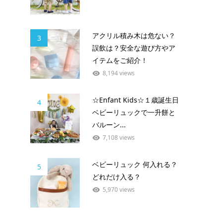
アクリル積み木は危ない？
3
誤飲は？安全な遊び方やア
イテムをご紹介！
8,194 views
☆Enfant Kids☆１歳誕生日
4
ベビーリュックで一升餅と
バルーン...
7,108 views
ベビーリュック 何入れる？
5
どれだけ入る？
5,970 views