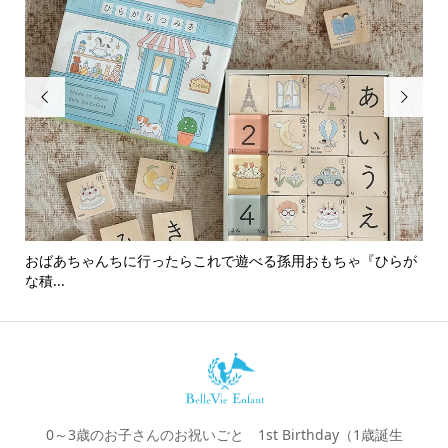


おばあちゃんちに行ったらこれで遊べる孫用おもちゃ『ひらが
男
な積...
0～3歳のお子さんのお祝いごと 1st Birthday（1歳誕生