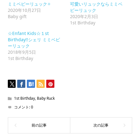
ッ
ミミベビーリュック✧
可愛いリュックならミミベ
ク
2020年10月27日
ビーリュック
し
て
Baby gift
2020年2月3日
く
1st Birthday
だ
さ
い
☆Enfant Kids☆１st
(新
Birthday!!シェリ ミミベビ
し
い
ーリュック
ウ
2018年9月5日
ィ
ン
1st Birthday
ド
ウ
で
開
き
ま
す)
1st Birthday
,
Baby Ruck
コメント:
0