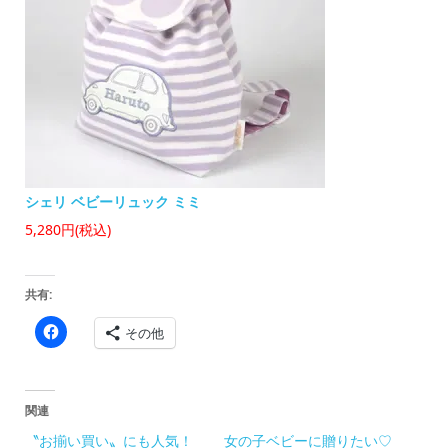
シェリ ベビーリュック ミミ
5,280円
(税込)
共有:
Facebook
その他
で
共
有
す
る
に
関連
は
ク
〝お揃い買い〟にも人気！
女の子ベビーに贈りたい♡
リ