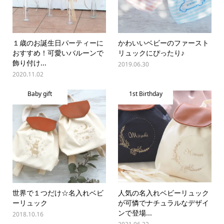
１歳のお誕生日パーティーに
かわいいベビーのファースト
おすすめ！可愛いバルーンで
リュックにぴったり♪
飾り付け...
2019.06.30
2020.11.02
Baby gift
1st Birthday
世界で１つだけ☆名入れベビ
人気の名入れベビーリュック
ーリュック
が可憐でナチュラルなデザイ
ンで登場...
2018.10.16