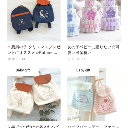
１歳男の子 クリスマスプレゼ
女の子ベビーに贈りたい☆可
ントにオススメ☆Raffine ...
愛い出産祝い
2020.11.30
2020.10.13
Baby gift
Baby gift
世界で１つだけ☆名入れベビ
ハーフバースデーにファース