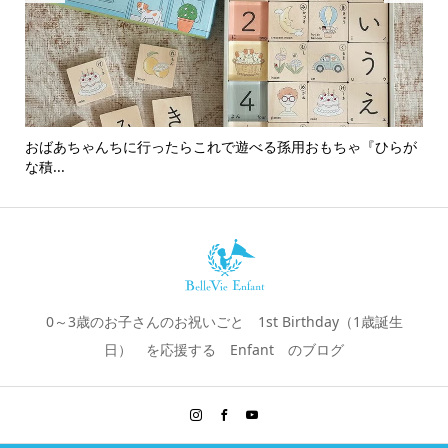
おばあちゃんちに行ったらこれで遊べる孫用おもちゃ『ひらが
男
な積...
0～3歳のお子さんのお祝いごと 1st Birthday（1歳誕生
日） を応援する Enfant のブログ