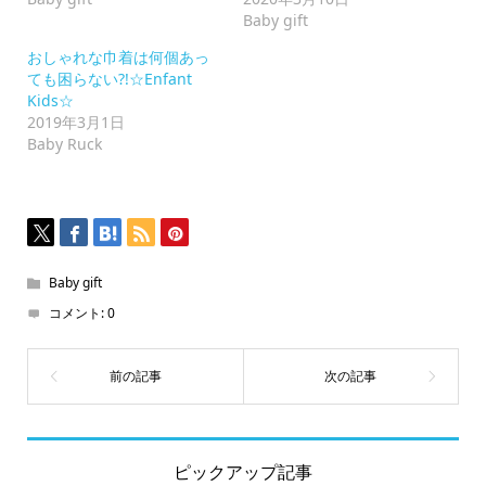
く
Baby gift
だ
さ
い
おしゃれな巾着は何個あっ
(新
ても困らない?!☆Enfant
し
い
Kids☆
ウ
2019年3月1日
ィ
ン
Baby Ruck
ド
ウ
で
開
き
ま
す)
Baby gift
コメント:
0
ピックアップ記事