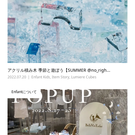
アクリル積み木 季節と遊ぼう【SUMMER @no_righ...
2022.07.20
Enfant Kids
,
Item Story
,
Lumiere Cubes
Enfantについて