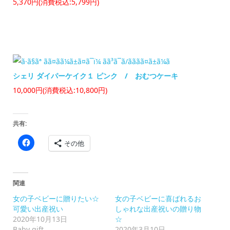
5,370円
(消費税込:5,799円)
シェリ ダイパーケイク１ ピンク / おむつケーキ
10,000円
(消費税込:10,800円)
共有:
Facebook
その他
で
共
有
す
る
に
関連
は
ク
女の子ベビーに贈りたい☆
女の子ベビーに喜ばれるお
リ
ッ
可愛い出産祝い
しゃれな出産祝いの贈り物
ク
2020年10月13日
☆
し
て
Baby gift
2020年3月10日