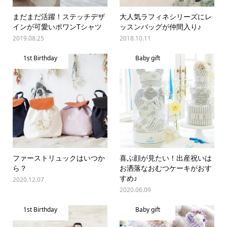
まだまだ活躍！ステッチデザ
大人気ラフィネシリーズにレ
インが可愛いポワンTシャツ
ッスンバッグが仲間入り♪
2019.08.25
2018.10.11
1st Birthday
Baby gift
ファーストリュックはいつか
喜ぶ顔が見たい！出産祝いは
ら？
お洒落なおむつケーキがおす
すめ♪
2020.12.07
2020.06.09
1st Birthday
Baby gift