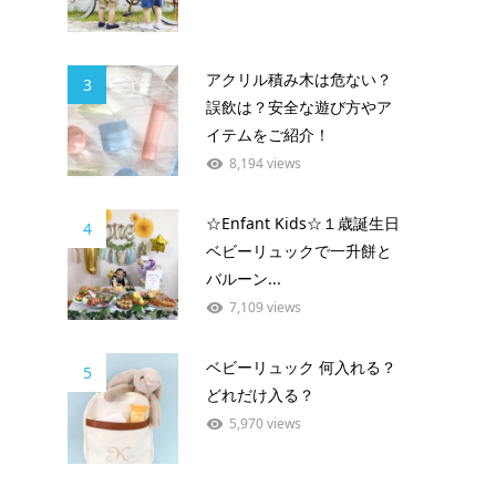
アクリル積み木は危ない？
3
誤飲は？安全な遊び方やア
イテムをご紹介！
8,194 views
☆Enfant Kids☆１歳誕生日
4
ベビーリュックで一升餅と
バルーン...
7,109 views
ベビーリュック 何入れる？
5
どれだけ入る？
5,970 views