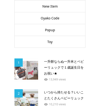
New Item
Oyako Code
Popup
Toy
一升餅ならぬ一升米とベビ
1
ーリュックで１歳誕生日を
お祝い★
13,949 views
いつから持たせる？いいこ
2
とたくさんベビーリュック
10,210 views