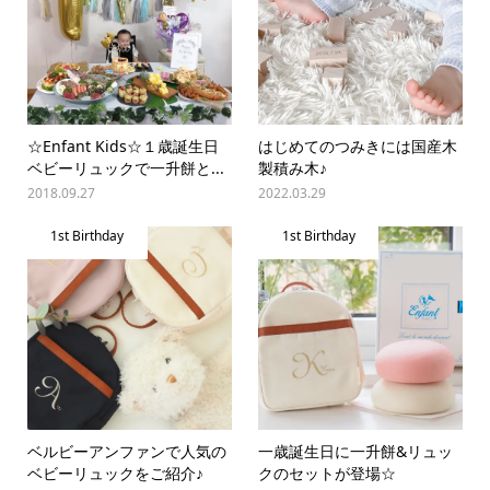
☆Enfant Kids☆１歳誕生日
はじめてのつみきには国産木
ベビーリュックで一升餅と...
製積み木♪
2018.09.27
2022.03.29
1st Birthday
1st Birthday
ベルビーアンファンで人気の
一歳誕生日に一升餅&リュッ
ベビーリュックをご紹介♪
クのセットが登場☆