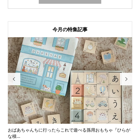
今月の特集記事


おばあちゃんちに行ったらこれで遊べる孫用おもちゃ『ひらが
男
な積...