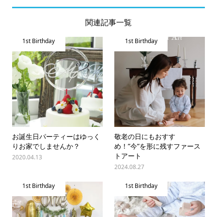
関連記事一覧
1st Birthday
1st Birthday
お誕生日パーティーはゆっく
敬老の日にもおすす
りお家でしませんか？
め！”今”を形に残すファース
トアート
2020.04.13
2024.08.27
1st Birthday
1st Birthday