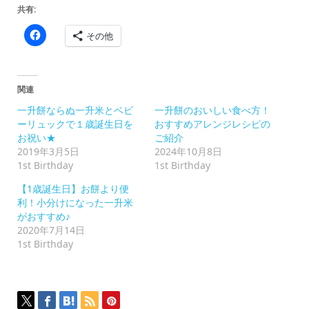
共有:
Facebook
その他
で
共
有
す
る
に
関連
は
ク
一升餅ならぬ一升米とベビ
一升餅のおいしい食べ方！
リ
ッ
ーリュックで１歳誕生日を
おすすめアレンジレシピの
ク
お祝い★
ご紹介
し
て
2019年3月5日
2024年10月8日
く
1st Birthday
1st Birthday
だ
さ
い
【1歳誕生日】お餅より便
(新
利！小分けになった一升米
し
い
がおすすめ♪
ウ
2020年7月14日
ィ
ン
1st Birthday
ド
ウ
で
開
き
ま
す)