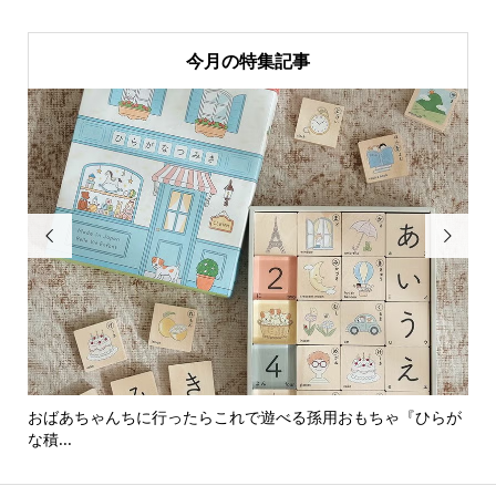
今月の特集記事


おばあちゃんちに行ったらこれで遊べる孫用おもちゃ『ひらが
男
な積...