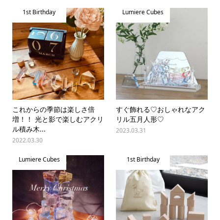
1st Birthday
Lumiere Cubes
これからの季節は楽しさ倍
すぐ飾れる♡おしゃれなアク
増！！ 光と影で楽しむアクリ
リル五月人形♡
ル積み木...
2023.03.31
2022.03.30
Lumiere Cubes
1st Birthday