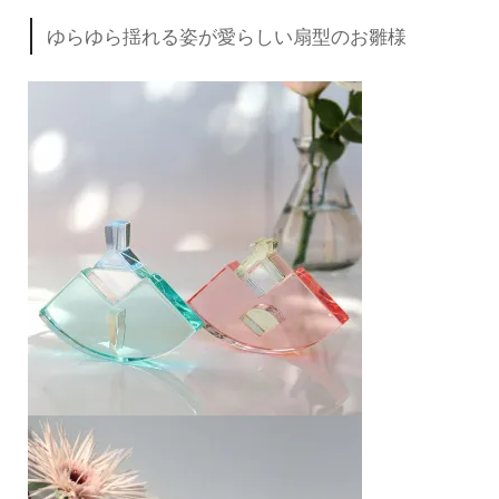
ゆらゆら揺れる姿が愛らしい扇型のお雛様