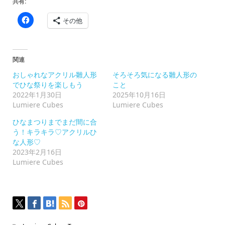
共有:
Facebook
その他
で
共
有
す
る
に
関連
は
ク
おしゃれなアクリル雛人形
そろそろ気になる雛人形の
リ
ッ
でひな祭りを楽しもう
こと
ク
2022年1月30日
2025年10月16日
し
て
Lumiere Cubes
Lumiere Cubes
く
だ
ひなまつりまでまだ間に合
さ
い
う！キラキラ♡アクリルひ
(新
な人形♡
し
い
2023年2月16日
ウ
Lumiere Cubes
ィ
ン
ド
ウ
で
開
き
ま
す)